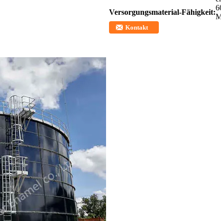
6
Versorgungsmaterial-Fähigkeit:
M
Kontakt