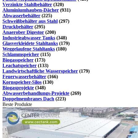
Verzinkte Stahlbehälter
(320)
Aluminiumhauben-Dächer
(931)
Abwasserbehälter
(225)
Schweißbehälter aus Stahl
(297)
Druckbehälter
(295)
Anaerober Digestor
(200)
Industrieabwasser Tanks
(348)
Glasverkleidete Stahltanks
(179)
Weggelaufene Stahltanks
(180)
Schlammspeicher
(115)
Biogasspeicher
(173)
Leachatspeicher
(133)
Landwirtschaftliche Wasserspeicher
(179)
Feuerwasserbehälter
(166)
Kornspeicher-Silos
(130)
Biogasprojekte
(348)
Abwasserbehandlungs-Projekte
(269)
Doppelmembranes Dach
(223)
Beste Produkte