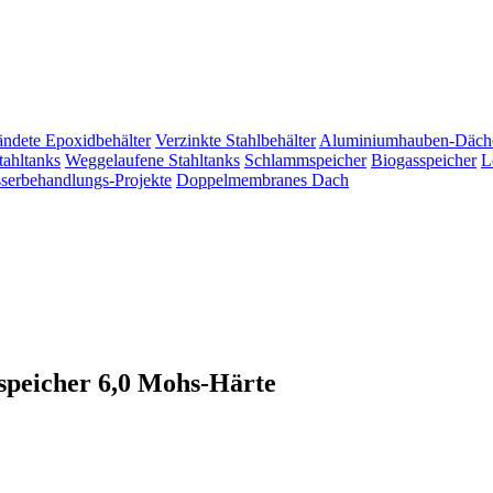
ändete Epoxidbehälter
Verzinkte Stahlbehälter
Aluminiumhauben-Däch
tahltanks
Weggelaufene Stahltanks
Schlammspeicher
Biogasspeicher
L
erbehandlungs-Projekte
Doppelmembranes Dach
rspeicher 6,0 Mohs-Härte