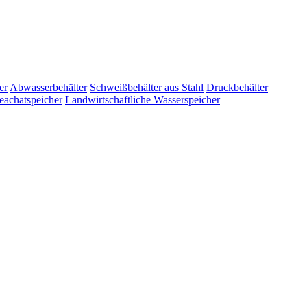
er
Abwasserbehälter
Schweißbehälter aus Stahl
Druckbehälter
eachatspeicher
Landwirtschaftliche Wasserspeicher