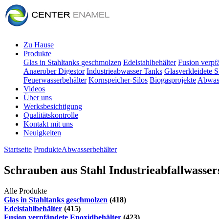
Zu Hause
Produkte
Glas in Stahltanks geschmolzen
Edelstahlbehälter
Fusion verpf
Anaerober Digestor
Industrieabwasser Tanks
Glasverkleidete S
Feuerwasserbehälter
Kornspeicher-Silos
Biogasprojekte
Abwass
Videos
Über uns
Werksbesichtigung
Qualitätskontrolle
Kontakt mit uns
Neuigkeiten
Startseite
Produkte
Abwasserbehälter
Schrauben aus Stahl Industrieabfallwasse
Alle Produkte
Glas in Stahltanks geschmolzen
(418)
Edelstahlbehälter
(415)
Fusion verpfändete Epoxidbehälter
(423)