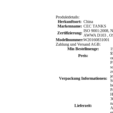
Produktdetails:
Herkunftsort:
China
Markenname:
CEC TANKS
ISO 9001:2008, N
Zertifizierung:
AWWA D103 , O
Modellnummer:
W20160831001
Zahlung und Versand AGB:
Min Bestellmenge:
1
$
Preis:
o
P
s
z
j
Verpackung Informationen:
S
h
P
H
3
n
Lieferzeit:
A
e