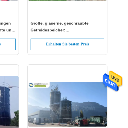
sungen
Große, gläserne, geschraubte
nte und
Getreidespeicher:
chüttgut
Aussergewöhnliche Qualität und
geringe Wartung
s
Erhalten Sie besten Preis