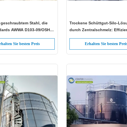
 geschraubtem Stahl, die
Trockene Schüttgut-Silo-Lö
dards AWWA D103-09/OSHA
durch Zentralschmelz: Effizie
en: Qualitäts- und
zuverlässige Lagerung von S
itsstandard
rhalten Sie besten Preis
Erhalten Sie besten Prei