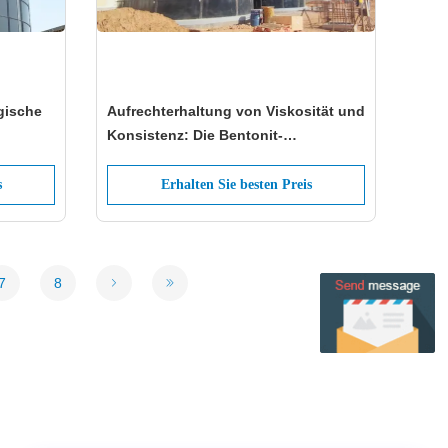
gische
Aufrechterhaltung von Viskosität und
Konsistenz: Die Bentonit-
k
Speichertanks von Center Enamel Die
Schlüsselrolle eines zuverlässigen
s
Erhalten Sie besten Preis
Bohrflüssigkeitsmanagements
7
8