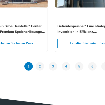
in Silos Hersteller: Center
Getreidespeicher: Eine strate
 Premium Speicherlösungen
Investition in Effizienz,
ide
Geschwindigkeit und Ästheti
rhalten Sie besten Preis
Erhalten Sie besten Prei
1
2
3
4
5
6