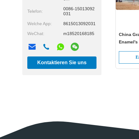
0086-15013092
Telefon:
031
Welche App:
8615013092031
WeChat:
m18520168185
China Gra
Enamel's
für Getre
E
Kontaktieren Sie uns
jetzt