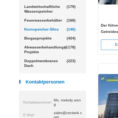
Landwirtschaftliche
(179)
Wasserspeicher
Feuerwasserbehälter
(166)
Der führe
Kornspeicher-Silos
(146)
Getreides
Enamel
Biogasprojekte
(424)
E
Abwasserbehandlungs-
(1178)
Projekte
Doppelmembranes
(223)
Dach
Kontaktpersonen
Ms. melody won
Kontaktpersonen:
g
sales@cectank.c
E-Mail:
om