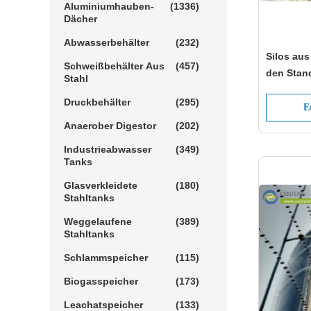
Aluminiumhauben-
(1336)
Dächer
Abwasserbehälter
(232)
Silos aus
Schweißbehälter Aus
(457)
den Stan
Stahl
entsprech
Druckbehälter
(295)
Sicherhe
E
Anaerober Digestor
(202)
Industrieabwasser
(349)
Tanks
Glasverkleidete
(180)
Stahltanks
Weggelaufene
(389)
Stahltanks
Schlammspeicher
(115)
Biogasspeicher
(173)
Leachatspeicher
(133)