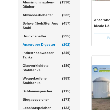
Aluminiumhauben-
(1336)
Dächer
Abwasserbehälter
(232)
Anaerobe
Schweißbehälter Aus
(457)
ideale L
Stahl
Schlamm
Druckbehälter
(295)
E
Anaerober Digestor
(202)
Industrieabwasser
(349)
Tanks
Glasverkleidete
(180)
Stahltanks
Weggelaufene
(389)
Stahltanks
Schlammspeicher
(115)
Biogasspeicher
(173)
Leachatspeicher
(133)