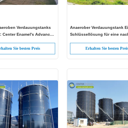
aeroben Verdauungstanks
Anaerober Verdauungstank Eine
r: Center Enamel's Advanced
Schlüssellösung für eine nac
 für Abfall-zu-Energie-
Abwasserbehandlung und
Biogasproduktion
rhalten Sie besten Preis
Erhalten Sie besten Prei