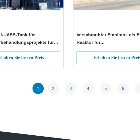
hl-UASB-Tank für
Verschraubter Stahltank als 
behandlungsprojekte für
Reaktor für
dukte
Biogasproduktionsprojekt:
Fortschrittliche Hochleistung
rhalten Sie besten Preis
Erhalten Sie besten Prei
Bioenergie-Technik
1
2
3
4
5
6