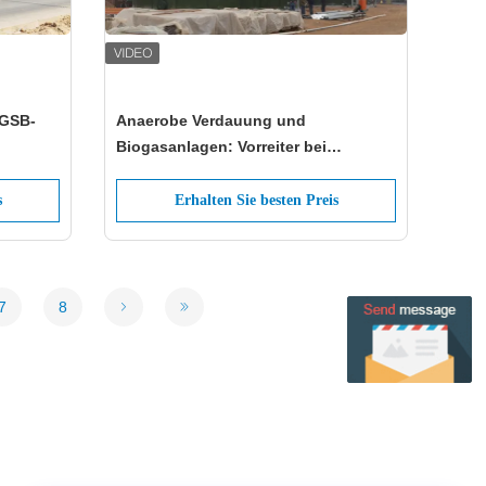
EGSB-
Anaerobe Verdauung und
Biogasanlagen: Vorreiter bei
nachhaltigen Lösungen zur
s-
Energiegewinnung von Abfällen
s
Erhalten Sie besten Preis
7
8