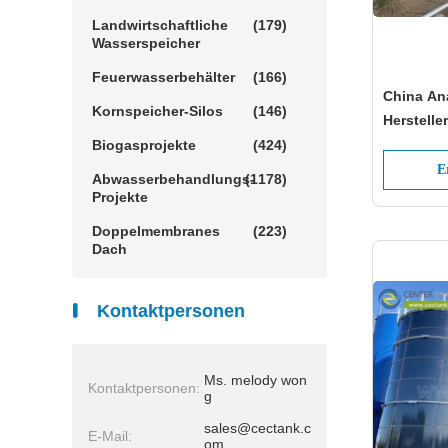
Landwirtschaftliche
(179)
Wasserspeicher
Feuerwasserbehälter
(166)
China An
Kornspeicher-Silos
(146)
Herstelle
Solutions
Biogasprojekte
(424)
Projekte
E
Abwasserbehandlungs-
(1178)
Projekte
Doppelmembranes
(223)
Dach
Kontaktpersonen
Ms. melody won
Kontaktpersonen:
g
sales@cectank.c
E-Mail:
om