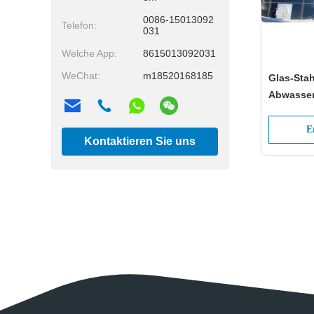
0086-15013092
Telefon:
031
Welche App:
8615013092031
WeChat:
m18520168185
Glas-Sta
Abwasser
Milchpro
E
Kontaktieren Sie uns
jetzt