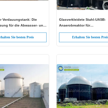
r Verdauungstank: Die
Glasverkleidete Stahl-UASB-
ösung für die Abwasser- und
Anaerobreaktor für
behandlung
Abwasserbehandlungsprojek
rhalten Sie besten Preis
Erhalten Sie besten Prei