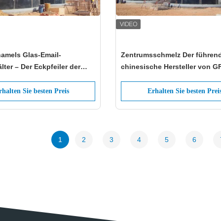
namels Glas-Email-
Zentrumsschmelz Der führende
lter – Der Eckpfeiler der
chinesische Hersteller von G
n Klärschlammbehandlung
Tanks, der industrielle Exzell
fördert
rhalten Sie besten Preis
Erhalten Sie besten Prei
1
2
3
4
5
6