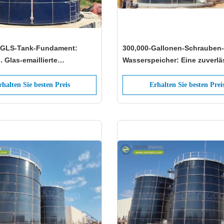
 GLS-Tank-Fundament:
300,000-Gallonen-Schrauben-
. Glas-emaillierte
Wasserspeicher: Eine zuverlä
dament-Optionen
Lösung für große
Wasserspeicherbedürfnisse
rhalten Sie besten Preis
Erhalten Sie besten Prei