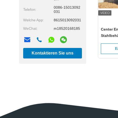
0086-15013092
Telefon:
031
Welche App:
8615013092031
WeChat:
m18520168185
Center E
Stahlbehä
moderne
E
Kontaktieren Sie uns
jetzt