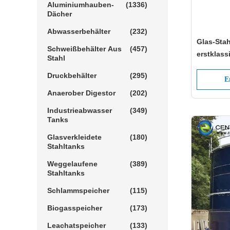
Aluminiumhauben-
(1336)
Dächer
Abwasserbehälter
(232)
Glas-Stah
Schweißbehälter Aus
(457)
erstklass
Stahl
Speicher
Druckbehälter
(295)
Flüssigke
E
Anaerober Digestor
(202)
Industrieabwasser
(349)
Tanks
Glasverkleidete
(180)
Stahltanks
Weggelaufene
(389)
Stahltanks
Schlammspeicher
(115)
Biogasspeicher
(173)
Leachatspeicher
(133)