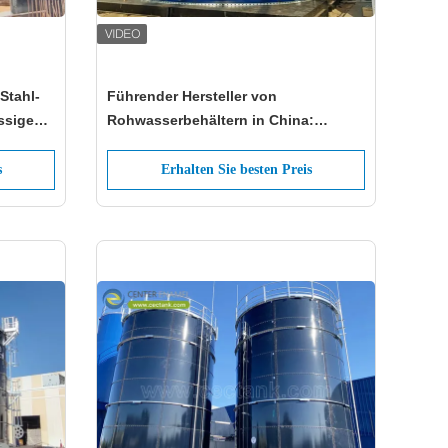
Stahl-
Führender Hersteller von
ssige
Rohwasserbehältern in China:
Pionierinnovation in der
Wasserspeicherung
s
Erhalten Sie besten Preis