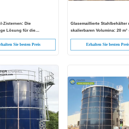
l-Zisternen: Die
Glasemaillierte Stahlbehälter m
ige Lösung für die
skalierbaren Volumina: 20 m³ 
ung von Wasser und
m³
iten
rhalten Sie besten Preis
Erhalten Sie besten Prei