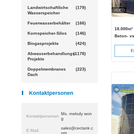
Landwirtschaftliche
(179)
Wasserspeicher
Feuerwasserbehälter
(166)
18.000m³
Kornspeicher-Silos
(146)
Beton- vs
Stahlfun
Biogasprojekte
(424)
E
Abwasserbehandlungs-
(1178)
Projekte
Doppelmembranes
(223)
Dach
Kontaktpersonen
Ms. melody won
Kontaktpersonen:
g
sales@cectank.c
E-Mail:
om