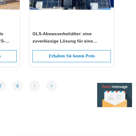
GLS-Abwasserbehälter: eine
FS-
zuverlässige Lösung für eine
enz
effiziente Abwasserbehandlung und -
lagerung
s
Erhalten Sie besten Preis
7
8