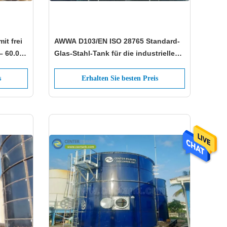
it frei
AWWA D103/EN ISO 28765 Standard-
– 60.000
Glas-Stahl-Tank für die industrielle
Speicherung von Massengut
s
Erhalten Sie besten Preis