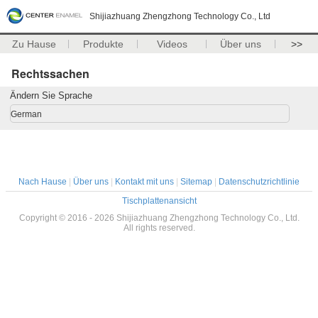
Shijiazhuang Zhengzhong Technology Co., Ltd
Zu Hause
Produkte
Videos
Über uns
>>
Rechtssachen
Ändern Sie Sprache
German
Nach Hause
|
Über uns
|
Kontakt mit uns
|
Sitemap
|
Datenschutzrichtlinie
Tischplattenansicht
Copyright © 2016 - 2026 Shijiazhuang Zhengzhong Technology Co., Ltd.
All rights reserved.