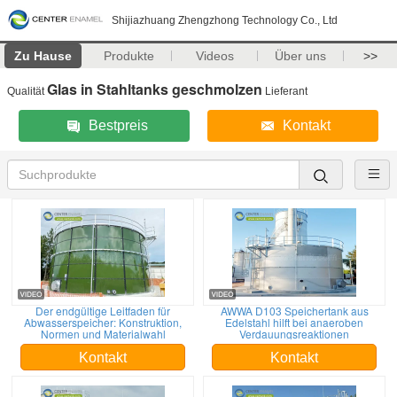
Shijiazhuang Zhengzhong Technology Co., Ltd
Zu Hause
Produkte
Videos
Über uns
>>
Glas in Stahltanks geschmolzen
Qualität
Lieferant
Bestpreis
Kontakt
Der endgültige Leitfaden für
AWWA D103 Speichertank aus
Abwasserspeicher: Konstruktion,
Edelstahl hilft bei anaeroben
Normen und Materialwahl
Verdauungsreaktionen
Kontakt
Kontakt