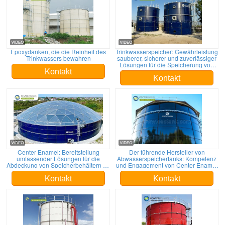
Epoxydanken, die die Reinheit des
Trinkwasserspeicher: Gewährleistung
Trinkwassers bewahren
sauberer, sicherer und zuverlässiger
Lösungen für die Speicherung von
Wasser durch Center Enamel
Kontakt
Kontakt
Center Enamel: Bereitstellung
Der führende Hersteller von
umfassender Lösungen für die
Abwasserspeichertanks: Kompetenz
Abdeckung von Speicherbehältern für
und Engagement von Center Enamel
globale Kunden
für Nachhaltigkeit
Kontakt
Kontakt