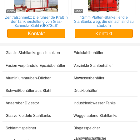
Zentralschmelz: Die führende Kraft in
12mm Platten-Stärke lief die
der Tankherstellung von Glas-
Stahltanks weg, die einfach sind zu
Schmelz-Stahl (GFS/GLS)
säubern
Kontakt
Kontakt
Glas in Stahltanks geschmolzen
Edelstahlbehälter
Fusion verpfändete Epoxidbehälter
Verzinkte Stahlbehälter
Aluminiumhauben-Dächer
Abwasserbehälter
Schweißbehälter aus Stahl
Druckbehälter
Anaerober Digestor
Industrieabwasser Tanks
Glasverkleidete Stahltanks
Weggelaufene Stahltanks
Schlammspeicher
Biogasspeicher
Landwirtschaftliche