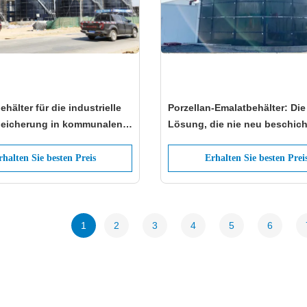
hälter für die industrielle
Porzellan-Emalatbehälter: Die
eicherung in kommunalen
Lösung, die nie neu beschich
: Die zuverlässige Lösung
werden muss
nachhaltige Wasserwirtschaft
rhalten Sie besten Preis
Erhalten Sie besten Prei
1
2
3
4
5
6