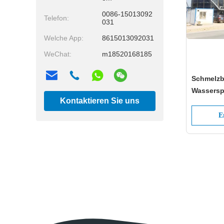
0086-15013092
Telefon:
031
Welche App:
8615013092031
WeChat:
m18520168185
Schmelzbe
Wassersp
Kontaktieren Sie uns
Projekten
für eine 
E
jetzt