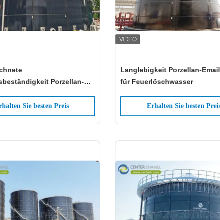
chnete
Langlebigkeit Porzellan-Email
beständigkeit Porzellan-
für Feuerlöschwasser
ks für Trinkwasser und
serspeicher
rhalten Sie besten Preis
Erhalten Sie besten Prei