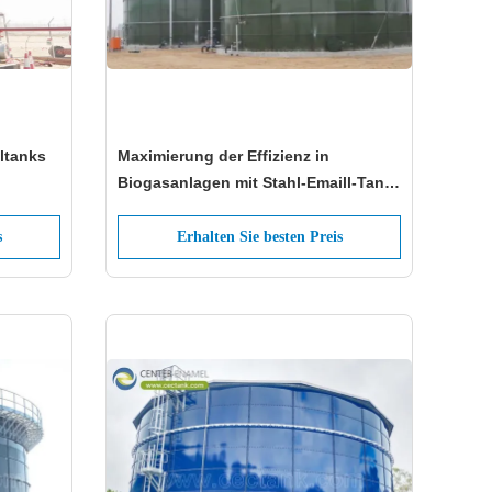
ltanks
Maximierung der Effizienz in
Biogasanlagen mit Stahl-Emaill-Tank-
Fermentatoren und Speichertanks für
anaerobes Fermentat
s
Erhalten Sie besten Preis