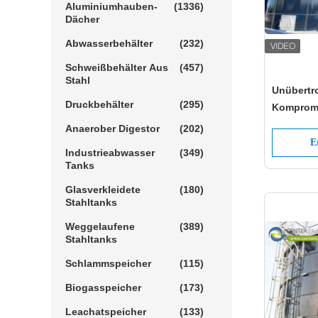
Aluminiumhauben-
(1336)
Dächer
Abwasserbehälter
(232)
Schweißbehälter Aus
(457)
Stahl
Unübertr
Druckbehälter
(295)
Kompromi
Emaille T
Anaerober Digestor
(202)
Korrosio
E
Industrieabwasser
(349)
Tanks
Glasverkleidete
(180)
Stahltanks
Weggelaufene
(389)
Stahltanks
Schlammspeicher
(115)
Biogasspeicher
(173)
Leachatspeicher
(133)