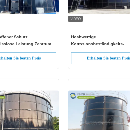
offener Schutz
Hochwertige
sslose Leistung Zentrum
Korrosionsbeständigkeits-
itanium Emaille Tanks
Emailltanks sind die ideale Wa
nsbeständigkeit
die Lagerung von
rhalten Sie besten Preis
Erhalten Sie besten Prei
landwirtschaftlichem Wasser