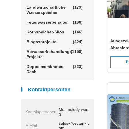
Landwirtschaftliche
(179)
Wasserspeicher
Feuerwasserbehälter
(166)
Kornspeicher-Silos
(146)
Ausgezei
Biogasprojekte
(424)
Abrasions
Abwasserbehandlungs-
(1158)
Emailltan
Projekte
Trinkwas
E
Doppelmembranes
(223)
Dach
Kontaktpersonen
Ms. melody won
Kontaktpersonen:
g
sales@cectank.c
E-Mail:
om