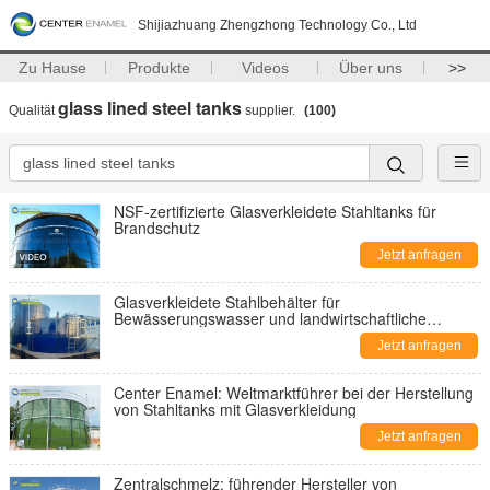
Shijiazhuang Zhengzhong Technology Co., Ltd
Zu Hause
Produkte
Videos
Über uns
>>
glass lined steel tanks
Qualität
supplier.
(100)
NSF-zertifizierte Glasverkleidete Stahltanks für
Brandschutz
Jetzt anfragen
Glasverkleidete Stahlbehälter für
Bewässerungswasser und landwirtschaftliche
Wasserspeicher: Eine zuverlässige Lösung für
Jetzt anfragen
nachhaltige Landwirtschaft
Center Enamel: Weltmarktführer bei der Herstellung
von Stahltanks mit Glasverkleidung
Jetzt anfragen
Zentralschmelz: führender Hersteller von