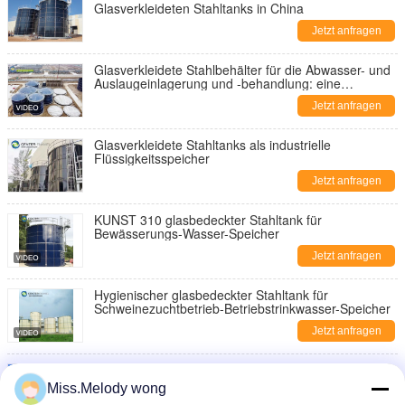
Glasverkleideten Stahltanks in China
Jetzt anfragen
Glasverkleidete Stahlbehälter für die Abwasser- und
Auslaugeinlagerung und -behandlung: eine
nachhaltige und zuverlässige Lösung
Jetzt anfragen
Glasverkleidete Stahltanks als industrielle
Flüssigkeitsspeicher
Jetzt anfragen
KUNST 310 glasbedeckter Stahltank für
Bewässerungs-Wasser-Speicher
Jetzt anfragen
Hygienischer glasbedeckter Stahltank für
Schweinezuchtbetrieb-Betriebstrinkwasser-Speicher
Jetzt anfragen
Antiadhäsionsfähiger Stahlbehälter mit
Glasverkleidung
Miss.Melody wong