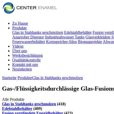
Zu Hause
Produkte
Glas in Stahltanks geschmolzen
Edelstahlbehälter
Fusion verpf
Anaerober Digestor
Industrieabwasser Tanks
Glasverkleidete S
Feuerwasserbehälter
Kornspeicher-Silos
Biogasprojekte
Abwass
Videos
Über uns
Werksbesichtigung
Qualitätskontrolle
Kontakt mit uns
Neuigkeiten
Startseite
Produkte
Glas in Stahltanks geschmolzen
Gas-/Flüssigkeitsdurchlässige Glas-Fusio
Alle Produkte
Glas in Stahltanks geschmolzen
(418)
Edelstahlbehälter
(409)
Fusion verpfändete Epoxidbehälter
(423)