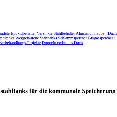
ändete Epoxidbehälter
Verzinkte Stahlbehälter
Aluminiumhauben-Däch
tahltanks
Weggelaufene Stahltanks
Schlammspeicher
Biogasspeicher
L
erbehandlungs-Projekte
Doppelmembranes Dach
nsstahltanks für die kommunale Speicherung