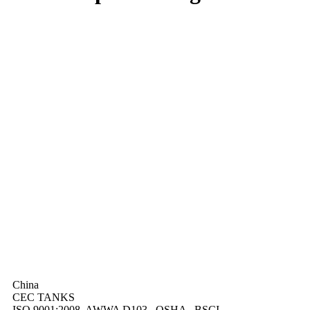
China
CEC TANKS
ISO 9001:2008, AWWA D103 , OSHA , BSCI