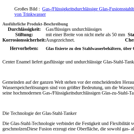
Großes Bild :
Gas-/Flüssigkeitsdurchlässige Glas-Fusionsstah
von Trinkwasser
Ausführliche Produkt-Beschreibung
Durchlässigkeit:
Gas/flüssiges undurchlässiges
Stiftung:
mit einer Breite von nicht mehr als 50 mm
Sta
Korrosionssicherheit:
Ausgezeichnet.
Chem
,
Hervorheben:
Glas fixierte zu den Stahlwasserbehältern
über 
Center Enamel liefert gasflüssige und undurchlässige Glas-Stahl-Ta
Gemeinden auf der ganzen Welt stehen vor der entscheidenden Heraus
Wasserspeicherlösungen sind von größter Bedeutung, um die Wasserqua
seine hochmodernen Gas-/Flüssigkeitsdurchlässigen Glas-zu-Stahl-T
Die Technologie der Glas-Stahl-Tanker
Die Glas-Stahl-Technologie verbindet die Festigkeit und Flexibilität
geschmolzenDiese Fusion erzeugt eine Oberfläche, die sowohl gas- als 