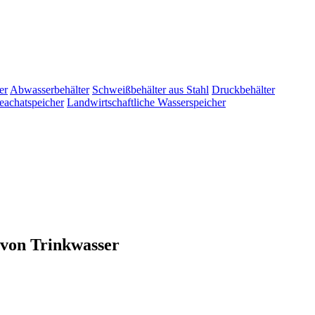
er
Abwasserbehälter
Schweißbehälter aus Stahl
Druckbehälter
eachatspeicher
Landwirtschaftliche Wasserspeicher
 von Trinkwasser