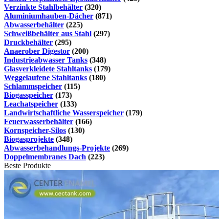
Verzinkte Stahlbehälter
(320)
Aluminiumhauben-Dächer
(871)
Abwasserbehälter
(225)
Schweißbehälter aus Stahl
(297)
Druckbehälter
(295)
Anaerober Digestor
(200)
Industrieabwasser Tanks
(348)
Glasverkleidete Stahltanks
(179)
Weggelaufene Stahltanks
(180)
Schlammspeicher
(115)
Biogasspeicher
(173)
Leachatspeicher
(133)
Landwirtschaftliche Wasserspeicher
(179)
Feuerwasserbehälter
(166)
Kornspeicher-Silos
(130)
Biogasprojekte
(348)
Abwasserbehandlungs-Projekte
(269)
Doppelmembranes Dach
(223)
Beste Produkte