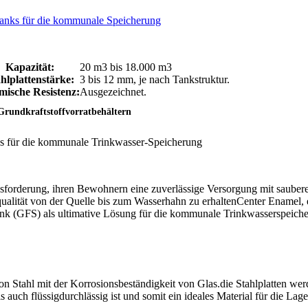
ltanks für die kommunale Speicherung
Kapazität:
20 m3 bis 18.000 m3
hlplattenstärke:
3 bis 12 mm, je nach Tankstruktur.
ische Resistenz:
Ausgezeichnet.
Grundkraftstoffvorratbehältern
nks für die kommunale Trinkwasser-Speicherung
forderung, ihren Bewohnern eine zuverlässige Versorgung mit sauberem
lität von der Quelle bis zum Wasserhahn zu erhaltenCenter Enamel, ein
ank (GFS) als ultimative Lösung für die kommunale Trinkwasserspeich
 von Stahl mit der Korrosionsbeständigkeit von Glas.die Stahlplatten we
auch flüssigdurchlässig ist und somit ein ideales Material für die Lage