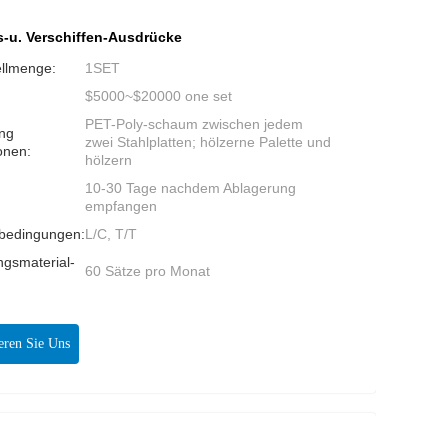
-u. Verschiffen-Ausdrücke
ellmenge:
1SET
$5000~$20000 one set
PET-Poly-schaum zwischen jedem
ng
zwei Stahlplatten; hölzerne Palette und
onen:
hölzern
10-30 Tage nachdem Ablagerung
:
empfangen
bedingungen:
L/C, T/T
ngsmaterial-
60 Sätze pro Monat
:
eren Sie Uns
Jetzt