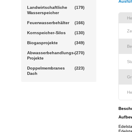
Ausfüh
Landwirtschaftliche
(179)
Wasserspeicher
He
Feuerwasserbehälter
(166)
Ze
Kornspeicher-Silos
(130)
Biogasprojekte
(349)
Be
Abwasserbehandlungs-
(270)
Projekte
St
Doppelmembranes
(223)
Dach
Gr
He
Beschr
Aufbew
Edelst
Edelsta