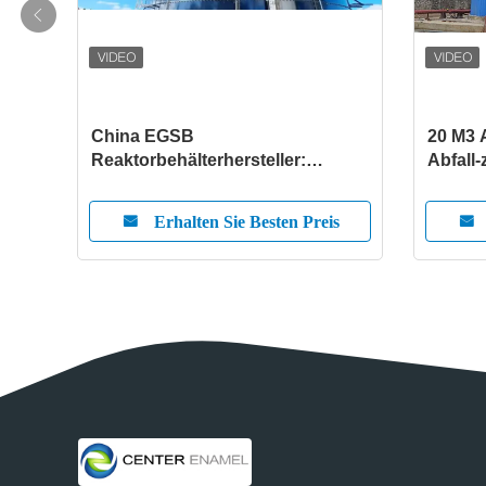
de
China EGSB
20 M3 
n und
Reaktorbehälterhersteller:
Abfall
hina
Führende Lösungen von Center
mit Em
Enamel
is
Erhalten Sie Besten Preis