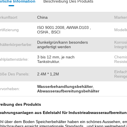
rliche Information
Beschreibung Des Produkts
rkunftsort
China
Marke
ISO 9001:2008, AWWA D103 ,
rtifizierung
Model
OSHA , BSCI
Dunkelgrün/kann besonders
Korros
hälterkörperfarbe:
angefertigt werden
Integrit
3 bis 12 mm, je nach
Chemi
ahlplattenstärke:
Tankstruktur.
Resist
Einfac
öße Des Panels:
2.4M * 1,2M
Reinig
Wasserbehandlungsbehälter
,
rvorheben:
Abwasseraufbereitungsbehälter
eibung des Produkts
ahrungsanlagen aus Edelstahl für Industrieabwasseraufbereitu
ahl über dem Boden Speicherbehälter haben ein schönes Aussehen, empf
hlschraubers erreicht internationale Standards., und kann weitgehend 