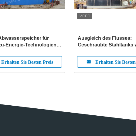
Abwasserspeicher für
Ausgleich des Flusses:
-zu-Energie-Technologien
Geschraubte Stahltanks 
ailledach
Center Enamel für optimi
Wasser- und
Erhalten Sie Besten Preis
Erhalten Sie Besten
Abwasseraufbereitung