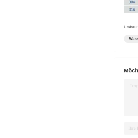
Umbau:
Wass
Möcht
Trag