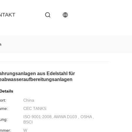
NTAKT
n
hrungsanlagen aus Edelstahl für
ieabwasseraufbereitungsanlagen
Details
ort:
China
ame:
CEC TANKS
ISO 9001:2008, AWWA D103 , OSHA ,
rung:
BSCI
ummer:
W