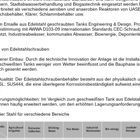
ern, Stadtabwasserbehandlung und Biogastechnik eingesetzt werden.
erbreitet als verschiedene aeroben und anaeroben Reaktoren von 
chsbehälter, Klärer, Schlammbehälter usw.
m Emaille aus Edelstahl geschraubten Tanks Engineering & Design, Pro
nstimmung mit AWWA D103-09 internationalen Standards.CEC-Schraubta
etzt, Industrieabwässer, kommunales Abwasser, Bioenergie, Deponienle
e von Edelstahlschrauben:
erer Einbau: Durch die technische Innovation der Anlage ist die Install
chweißten Tanks weniger vom Wetter beeinflusst.und die Bauphase ist 
ich gesenkt werden.
alität: Der Edelstahlschraubenbehälter besteht aus der physikalisch 
L, SUS444, die eine überlegene Korrosionsbeständigkeit aufweist,eine
.
erungsmöglichkeiten: Im Vergleich zum geschweißten Tank aus Edelstah
nnen häufig erweitert werden, um den erhöhten Lagerungsanforderung
ier Stahl für verschiedene Bereiche