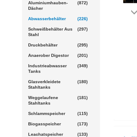
Aluminiumhauben-
(872)
Dächer
Abwasserbehälter
(226)
Schweißbehälter Aus
(297)
Stahl
Druckbehälter
(295)
Anaerober Digestor
(201)
Industrieabwasser
(349)
Tanks
Glasverkleidete
(180)
Stahltanks
Weggelaufene
(181)
Stahltanks
Schlammspeicher
(115)
Biogasspeicher
(173)
Leachatspeicher
(133)