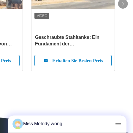
Geschraubte Stahltanks: Ein
Gla
von
Fundament der
Sta
erte
Widerstandsfähigkeit für
ide
nachhaltige Abfallwirtschaft
und
 Preis
Erhalten Sie Besten Preis
Miss.Melody wong