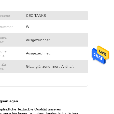
nname
CEC TANKS
lnummer
W
ions-
Ausgezeichnet.
ät:
sche
Ausgezeichnet.
enz:
h Zu
Glatt, glänzend, inert, Antihaft
en:
ngsanlagen
indliche Textur.Die Qualität unseres
in verschiedenen Techniken, landwirtschaftlichen