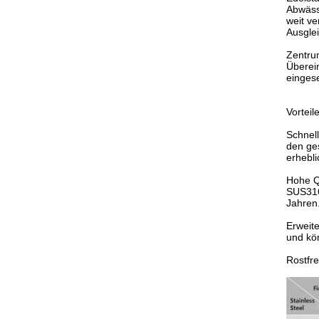
Abwäss
weit v
Ausglei
Zentru
Überei
einges
Vorteil
Schnell
den ges
erhebl
Hohe Qu
SUS316
Jahren
Erweit
und kö
Rostfre