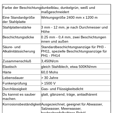
Farbe der Beschichtung
dunkelblau, dunkelgrün, weiß und
maßgeschneidert
Eine Standardgröße
Wirkungsgröße 2400 mm x 1200 m
der Stahlplatte
Stahlplattenstärke
3 mm - 12 mm, je nach Durchmesser und
Höhe
Beschichtungsdicke
0.25 mm - 0,4 mm, zwei Beschichtungen
innen und außen
Säure- und
Standardbeschichtungsanzüge für PH3 -
Alkalinitätssicherung
PH11, spezielle Beschichtungsanzüge für
PH1 - PH14
Zusammenschluß
3,450N/cm
Elastisch
gleich Stahlblech, etwa 500KN/mm
Härte
60,0 Mohs
Lebensdauer
> 30 Jahre
Funkenprüfung
> 1500 V
Durchlässigkeit
Gas- und Flüssigkeitsdicht
Du kannst es sauber
glatt, glänzend, träge, antiadhärent
machen.
Korrosionsbeständigkeit
Ausgezeichnet, geeignet für Abwasser,
Salzwasser, Meerwasser,
hochschwefelhaltiges Rohöl,