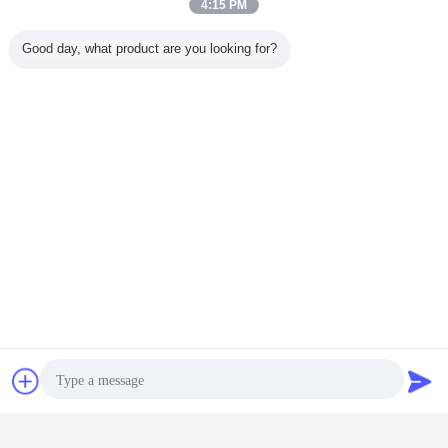
4:15 PM
Good day, what product are you looking for?
städtische Wasserbehälter
Umbauten:
,
Handelswasserbehälter
,
örtlich festgelegter DachSammelbehälter
Erhalten Sie den besten Preis für
Plaudern
Referenzen