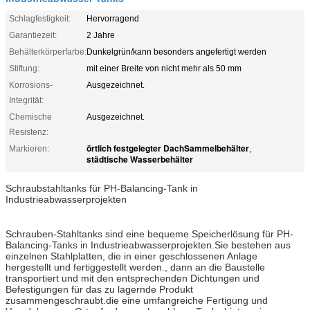
Schlagfestigkeit:
Hervorragend
Garantiezeit:
2 Jahre
Behälterkörperfarbe:
Dunkelgrün/kann besonders angefertigt werden
Stiftung:
mit einer Breite von nicht mehr als 50 mm
Korrosions-
Ausgezeichnet.
Integrität:
Chemische
Ausgezeichnet.
Resistenz:
örtlich festgelegter DachSammelbehälter
Markieren:
,
städtische Wasserbehälter
Schraubstahltanks für PH-Balancing-Tank in
Industrieabwasserprojekten
Schrauben-Stahltanks sind eine bequeme Speicherlösung für PH-
Balancing-Tanks in Industrieabwasserprojekten.Sie bestehen aus
einzelnen Stahlplatten, die in einer geschlossenen Anlage
hergestellt und fertiggestellt werden., dann an die Baustelle
transportiert und mit den entsprechenden Dichtungen und
Befestigungen für das zu lagernde Produkt
zusammengeschraubt.die eine umfangreiche Fertigung und