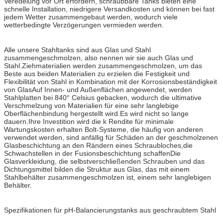
Veredelung vor Ort erfordern, schraubbare Tanks bieten eine
schnelle Installation, niedrigere Versandkosten und können bei fast
jedem Wetter zusammengebaut werden, wodurch viele
wetterbedingte Verzögerungen vermieden werden.
Alle unsere Stahltanks sind aus Glas und Stahl
zusammengeschmolzen, also nennen wir sie auch Glas und
Stahl.Ziehmaterialien werden zusammengeschmolzen, um das
Beste aus beiden Materialien zu erzielen die Festigkeit und
Flexibilität von Stahl in Kombination mit der Korrosionsbeständigkeit
von GlasAuf Innen- und Außenflächen angewendet, werden
Stahlplatten bei 840° Celsius gebacken, wodurch die ultimative
Verschmelzung von Materialien für eine sehr langlebige
Oberflächenbindung hergestellt wird.Es wird nicht so lange
dauern.Ihre Investition wird die k Rendite für minimale
Wartungskosten erhalten Bolt-Systeme, die häufig von anderen
verwendet werden, sind anfällig für Schäden an der geschmolzenen
Glasbeschichtung an den Rändern eines Schraubloches,die
Schwachstellen in der Fusionsbeschichtung schaffenDie
Glasverkleidung, die selbstverschließenden Schrauben und das
Dichtungsmittel bilden die Struktur aus Glas, das mit einem
Stahlbehälter zusammengeschmolzen ist, einem sehr langlebigen
Behälter.
Spezifikationen für pH-Balancierungstanks aus geschraubtem Stahl