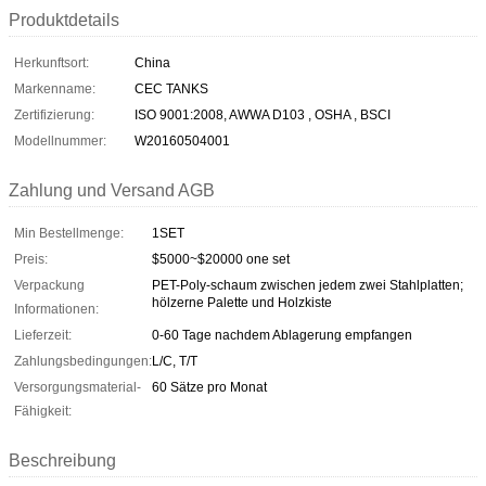
Produktdetails
Herkunftsort:
China
Markenname:
CEC TANKS
Zertifizierung:
ISO 9001:2008, AWWA D103 , OSHA , BSCI
Modellnummer:
W20160504001
Zahlung und Versand AGB
Min Bestellmenge:
1SET
Preis:
$5000~$20000 one set
Verpackung
PET-Poly-schaum zwischen jedem zwei Stahlplatten;
hölzerne Palette und Holzkiste
Informationen:
Lieferzeit:
0-60 Tage nachdem Ablagerung empfangen
Zahlungsbedingungen:
L/C, T/T
Versorgungsmaterial-
60 Sätze pro Monat
Fähigkeit:
Beschreibung