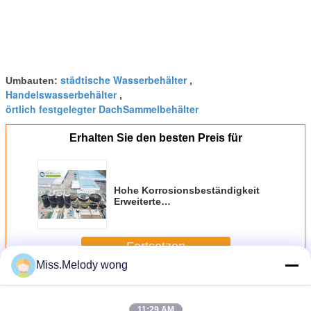
städtische Wasserbehälter
Umbauten:
,
Handelswasserbehälter
,
örtlich festgelegter DachSammelbehälter
Erhalten Sie den besten Preis für
Hohe Korrosionsbeständigkeit
Erweiterte
Industrieabwasserspeicher
Fortsetzen
Miss.Melody wong
Industrieabwasser Tanks
Mehr
11:29 AM