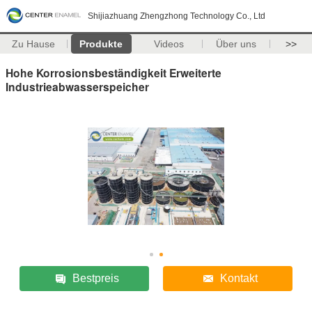
Shijiazhuang Zhengzhong Technology Co., Ltd
Zu Hause
Produkte
Videos
Über uns
>>
Hohe Korrosionsbeständigkeit Erweiterte
Industrieabwasserspeicher
Bestpreis
Kontakt