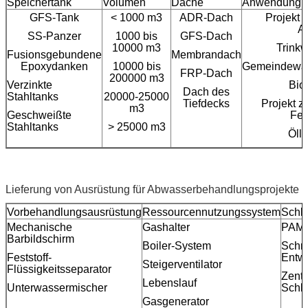
Speichertank
Volumen
Dache
Anwendung
GFS-Tank
< 1000 m3
ADR-Dach
Projekt 
A
SS-Panzer
1000 bis
GFS-Dach
10000 m3
Trinkw
Fusionsgebundene
Membrandach
Epoxydanken
10000 bis
Gemeindewas
FRP-Dach
200000 m3
Verzinkte
Bio
Dach des
Stahltanks
20000-25000
Tiefdecks
Projekt z
m3
Geschweißte
Feu
Stahltanks
> 25000 m3
Ölla
Lieferung von Ausrüstung für Abwasserbehandlungsprojekte
Vorbehandlungsausrüstung
Ressourcennutzungssystem
Schl
Mechanische
Gashalter
PAM-I
Barbildschirm
Boiler-System
Schr
Feststoff-
Entw
Steigerventilator
Flüssigkeitsseparator
Zentr
Lebenslauf
Unterwassermischer
Schl
Gasgenerator