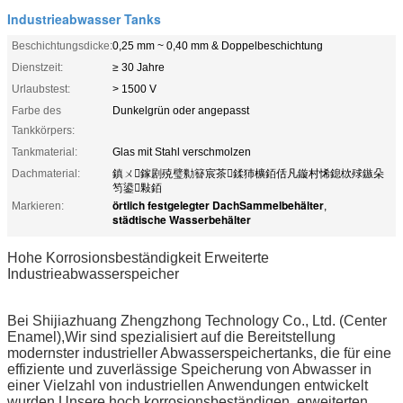
Industrieabwasser Tanks
Beschichtungsdicke:
0,25 mm ~ 0,40 mm & Doppelbeschichtung
Dienstzeit:
≥ 30 Jahre
Urlaubstest:
> 1500 V
Farbe des
Dunkelgrün oder angepasst
Tankkörpers:
Tankmaterial:
Glas mit Stahl verschmolzen
Dachmaterial:
鎮ㄨ鎵剧殑璧勬簮宸茶鍒犻櫎銆佸凡鏇村悕鎴栨殏鏃朵
笉鍙敤銆
örtlich festgelegter DachSammelbehälter
Markieren:
,
städtische Wasserbehälter
Hohe Korrosionsbeständigkeit Erweiterte
Industrieabwasserspeicher
Bei Shijiazhuang Zhengzhong Technology Co., Ltd. (Center
Enamel),Wir sind spezialisiert auf die Bereitstellung
modernster industrieller Abwasserspeichertanks, die für eine
effiziente und zuverlässige Speicherung von Abwasser in
einer Vielzahl von industriellen Anwendungen entwickelt
wurden.Unsere hoch korrosionsbeständigen, erweiterten