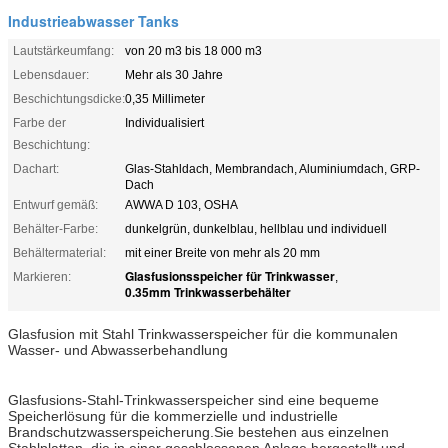
Industrieabwasser Tanks
Lautstärkeumfang:
von 20 m3 bis 18 000 m3
Lebensdauer:
Mehr als 30 Jahre
Beschichtungsdicke:
0,35 Millimeter
Farbe der
Individualisiert
Beschichtung:
Dachart:
Glas-Stahldach, Membrandach, Aluminiumdach, GRP-
Dach
Entwurf gemäß:
AWWA D 103, OSHA
Behälter-Farbe:
dunkelgrün, dunkelblau, hellblau und individuell
Behältermaterial:
mit einer Breite von mehr als 20 mm
Glasfusionsspeicher für Trinkwasser
Markieren:
,
0.35mm Trinkwasserbehälter
Glasfusion mit Stahl Trinkwasserspeicher für die kommunalen
Wasser- und Abwasserbehandlung
Glasfusions-Stahl-Trinkwasserspeicher sind eine bequeme
Speicherlösung für die kommerzielle und industrielle
Brandschutzwasserspeicherung.Sie bestehen aus einzelnen
Stahlplatten, die in einer geschlossenen Anlage hergestellt und