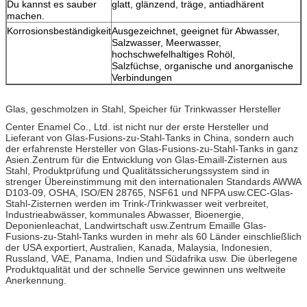
Du kannst es sauber
glatt, glänzend, träge, antiadhärent
machen.
Korrosionsbeständigkeit
Ausgezeichnet, geeignet für Abwasser,
Salzwasser, Meerwasser,
hochschwefelhaltiges Rohöl,
Salzfüchse, organische und anorganische
Verbindungen
Glas, geschmolzen in Stahl, Speicher für Trinkwasser Hersteller
Center Enamel Co., Ltd. ist nicht nur der erste Hersteller und
Lieferant von Glas-Fusions-zu-Stahl-Tanks in China, sondern auch
der erfahrenste Hersteller von Glas-Fusions-zu-Stahl-Tanks in ganz
Asien.Zentrum für die Entwicklung von Glas-Emaill-Zisternen aus
Stahl, Produktprüfung und Qualitätssicherungssystem sind in
strenger Übereinstimmung mit den internationalen Standards AWWA
D103-09, OSHA, ISO/EN 28765, NSF61 und NFPA usw.CEC-Glas-
Stahl-Zisternen werden im Trink-/Trinkwasser weit verbreitet,
Industrieabwässer, kommunales Abwasser, Bioenergie,
Deponienleachat, Landwirtschaft usw.Zentrum Emaille Glas-
Fusions-zu-Stahl-Tanks wurden in mehr als 60 Länder einschließlich
der USA exportiert, Australien, Kanada, Malaysia, Indonesien,
Russland, VAE, Panama, Indien und Südafrika usw. Die überlegene
Produktqualität und der schnelle Service gewinnen uns weltweite
Anerkennung.