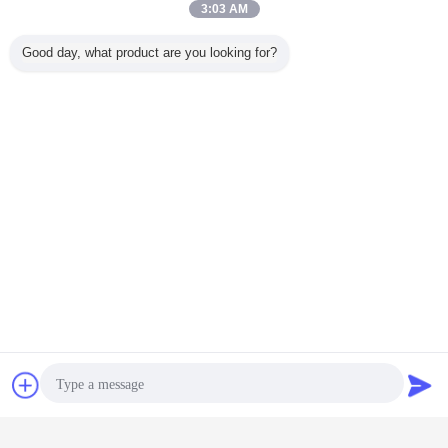
3:03 AM
Good day, what product are you looking for?
städtische Wasserbehälter
Umbauten:
,
Handelswasserbehälter
,
örtlich festgelegter DachSammelbehälter
Erhalten Sie den besten Preis für
Plaudern
Referenzen