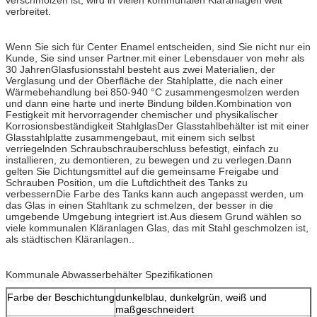
verbreitet.
Wenn Sie sich für Center Enamel entscheiden, sind Sie nicht nur ein
Kunde, Sie sind unser Partner.mit einer Lebensdauer von mehr als
30 JahrenGlasfusionsstahl besteht aus zwei Materialien, der
Verglasung und der Oberfläche der Stahlplatte, die nach einer
Wärmebehandlung bei 850-940 °C zusammengesmolzen werden
und dann eine harte und inerte Bindung bilden.Kombination von
Festigkeit mit hervorragender chemischer und physikalischer
Korrosionsbeständigkeit StahlglasDer Glasstahlbehälter ist mit einer
Glasstahlplatte zusammengebaut, mit einem sich selbst
verriegelnden Schraubschrauberschluss befestigt, einfach zu
installieren, zu demontieren, zu bewegen und zu verlegen.Dann
gelten Sie Dichtungsmittel auf die gemeinsame Freigabe und
Schrauben Position, um die Luftdichtheit des Tanks zu
verbessernDie Farbe des Tanks kann auch angepasst werden, um
das Glas in einen Stahltank zu schmelzen, der besser in die
umgebende Umgebung integriert ist.Aus diesem Grund wählen so
viele kommunalen Kläranlagen Glas, das mit Stahl geschmolzen ist,
als städtischen Kläranlagen..
Kommunale Abwasserbehälter Spezifikationen
Farbe der Beschichtung
dunkelblau, dunkelgrün, weiß und
maßgeschneidert