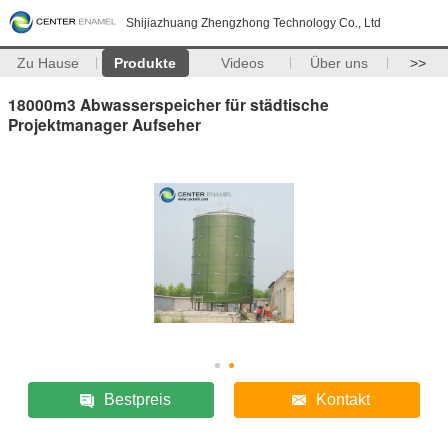
Shijiazhuang Zhengzhong Technology Co., Ltd
Zu Hause
Produkte
Videos
Über uns
>>
18000m3 Abwasserspeicher für städtische
Projektmanager Aufseher
Bestpreis
Kontakt