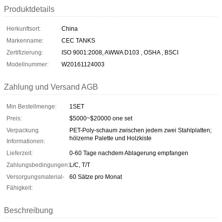
Produktdetails
Herkunftsort:
China
Markenname:
CEC TANKS
Zertifizierung:
ISO 9001:2008, AWWA D103 , OSHA , BSCI
Modellnummer:
W20161124003
Zahlung und Versand AGB
Min Bestellmenge:
1SET
Preis:
$5000~$20000 one set
Verpackung
PET-Poly-schaum zwischen jedem zwei Stahlplatten;
hölzerne Palette und Holzkiste
Informationen:
Lieferzeit:
0-60 Tage nachdem Ablagerung empfangen
Zahlungsbedingungen:
L/C, T/T
Versorgungsmaterial-
60 Sätze pro Monat
Fähigkeit:
Beschreibung