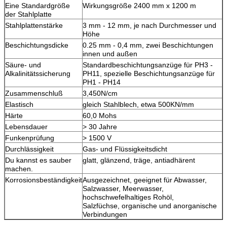
Eine Standardgröße
Wirkungsgröße 2400 mm x 1200 m
der Stahlplatte
Stahlplattenstärke
3 mm - 12 mm, je nach Durchmesser und
Höhe
Beschichtungsdicke
0.25 mm - 0,4 mm, zwei Beschichtungen
innen und außen
Säure- und
Standardbeschichtungsanzüge für PH3 -
Alkalinitätssicherung
PH11, spezielle Beschichtungsanzüge für
PH1 - PH14
Zusammenschluß
3,450N/cm
Elastisch
gleich Stahlblech, etwa 500KN/mm
Härte
60,0 Mohs
Lebensdauer
> 30 Jahre
Funkenprüfung
> 1500 V
Durchlässigkeit
Gas- und Flüssigkeitsdicht
Du kannst es sauber
glatt, glänzend, träge, antiadhärent
machen.
Korrosionsbeständigkeit
Ausgezeichnet, geeignet für Abwasser,
Salzwasser, Meerwasser,
hochschwefelhaltiges Rohöl,
Salzfüchse, organische und anorganische
Verbindungen