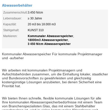
Abwasserbehälter
Zusammenschluß:
3.450 N/cm
Lebensdauer:
≥ 30 Jahre
Kapazität:
20 m3 bis 18.000 m3
Stahlgehalt:
KUNST 310
Kommunaler Abwasserspeicher
Markieren:
,
18000m3 Abwasserspeicher
,
3 450 N/cm Abwasserspeicher
Kommunaler Abwasserspeicher Für kommunale Projektmanager
und -aufseher
Wir arbeiten mit kommunalen Projektmanagern und
Aufsichtsbehörden zusammen, um die Einhaltung lokaler, staatlicher
und Bundesvorschriften zu gewährleisten und gleichzeitig
kostengünstige Lösungen anzubieten, bei denen Sicherheit eine
Priorität hat.
Wir bieten Ihnen schnelle, flexible kommunale Lösungen für alle
Ihre kommunalen Abwasserspeicherbedürfnisse mit einem Team
von Branchenspezialisten.Glas, das mit einem Stahlbehälter
verschmolzen ist, wird in vielen kommunalen Kläranlagen weit