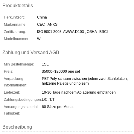
Produktdetails
Herkunftsort:
China
Markenname:
CEC TANKS
Zertifizierung:
ISO 9001:2008, AWWA D103 , OSHA , BSCI
Modellnummer:
W
Zahlung und Versand AGB
Min Bestellmenge:
1SET
Preis:
$5000~$20000 one set
Verpackung
PET-Poly-schaum zwischen jedem zwei Stahlplatten;
hölzerne Palette und hölzern
Informationen:
Lieferzeit:
10-30 Tage nachdem Ablagerung empfangen
Zahlungsbedingungen:
L/C, T/T
Versorgungsmaterial-
60 Sätze pro Monat
Fähigkeit:
Beschreibung