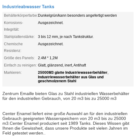
Industrieabwasser Tanks
Behälterkörperfarbe:
Dunkelgrün/kann besonders angefertigt werden
Korrosions-
Ausgezeichnet.
Integrität:
Stahlplattenstärke:
3 bis 12 mm, je nach Tankstruktur.
Chemische
Ausgezeichnet.
Resistenz:
Größe des Panels:
2.4M * 1,2M
Einfach zu reinigen:
Glatt, glänzend, inert, Antihaft
25000M3 glatte Industriewasserbehälter
Markieren:
,
Industriewasserbehälter aus Glas und
geschmolzenem Stahl
Zentrum Emaille bieten Glas zu Stahl industriellen Wasserbehälter
für den industriellen Gebrauch, von 20 m3 bis zu 25000 m3
Center Enamel liefert eine große Auswahl an für den industriellen
Gebrauch geeigneten Wasserspeichern von 20 m3 bis zu 25000
m3.Center Enamel produziert seit 1989 Tanks. Dieses Wissen gibt
Ihnen die Gewissheit, dass unsere Produkte seit vielen Jahren im
Feld getestet werden..