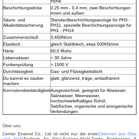
Höhe
Beschichtungsdicke
0.25 mm - 0,4 mm, zwei Beschichtungen
innen und außen
Säure- und
Standardbeschichtungsanzüge für PH3 -
Alkalinitätssicherung
PH11, spezielle Beschichtungsanzüge für
PH1 - PH14
Zusammenschluß
3,450N/cm
Elastisch
gleich Stahlblech, etwa 500KN/mm
Härte
60,0 Mohs
Lebensdauer
> 30 Jahre
Funkenprüfung
> 1500 V
Durchlässigkeit
Gas- und Flüssigkeitsdicht
Du kannst es sauber
glatt, glänzend, träge, antiadhärent
machen.
Korrosionsbeständigkeit
Ausgezeichnet, geeignet für Abwasser,
Salzwasser, Meerwasser,
hochschwefelhaltiges Rohöl,
Salzfüchse, organische und anorganische
Verbindungen
Über uns
Center Enamel Co., Ltd ist nicht nur die erste
Zisternen aus Glas
und Stahl
Zentrum für Glas-Fusions-Stahl-Tanks Engineering &