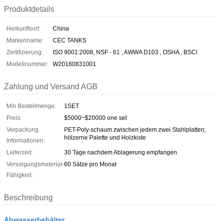
Produktdetails
Herkunftsort:
China
Markenname:
CEC TANKS
Zertifizierung:
ISO 9001:2008, NSF - 61 , AWWA D103 , OSHA , BSCI
Modellnummer:
W20160831001
Zahlung und Versand AGB
Min Bestellmenge:
1SET
Preis:
$5000~$20000 one set
Verpackung
PET-Poly-schaum zwischen jedem zwei Stahlplatten;
hölzerne Palette und Holzkiste
Informationen:
Lieferzeit:
30 Tage nachdem Ablagerung empfangen
Versorgungsmaterial-
60 Sätze pro Monat
Fähigkeit:
Beschreibung
Abwasserbehälter