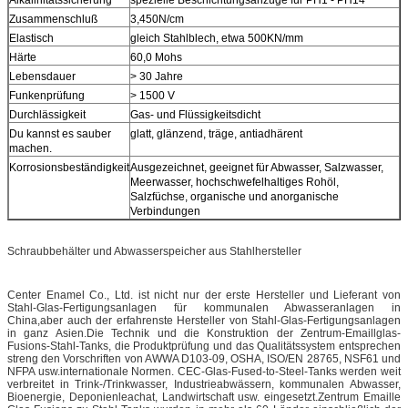
Zusammenschluß
3,450N/cm
Elastisch
gleich Stahlblech, etwa 500KN/mm
Härte
60,0 Mohs
Lebensdauer
> 30 Jahre
Funkenprüfung
> 1500 V
Durchlässigkeit
Gas- und Flüssigkeitsdicht
Du kannst es sauber
glatt, glänzend, träge, antiadhärent
machen.
Korrosionsbeständigkeit
Ausgezeichnet, geeignet für Abwasser, Salzwasser,
Meerwasser, hochschwefelhaltiges Rohöl,
Salzfüchse, organische und anorganische
Verbindungen
Schraubbehälter und Abwasserspeicher aus Stahlhersteller
Center Enamel Co., Ltd. ist nicht nur der erste Hersteller und Lieferant von
Stahl-Glas-Fertigungsanlagen für kommunalen Abwasseranlagen in
China,aber auch der erfahrenste Hersteller von Stahl-Glas-Fertigungsanlagen
in ganz Asien.Die Technik und die Konstruktion der Zentrum-Emaillglas-
Fusions-Stahl-Tanks, die Produktprüfung und das Qualitätssystem entsprechen
streng den Vorschriften von AWWA D103-09, OSHA, ISO/EN 28765, NSF61 und
NFPA usw.internationale Normen. CEC-Glas-Fused-to-Steel-Tanks werden weit
verbreitet in Trink-/Trinkwasser, Industrieabwässern, kommunalen Abwasser,
Bioenergie, Deponienleachat, Landwirtschaft usw. eingesetzt.Zentrum Emaille