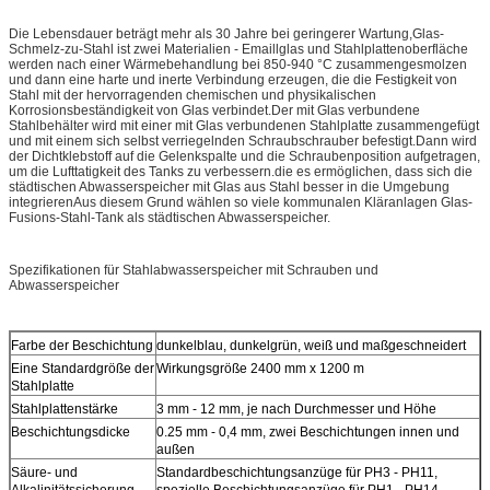
Die Lebensdauer beträgt mehr als 30 Jahre bei geringerer Wartung,Glas-
Schmelz-zu-Stahl ist zwei Materialien - Emaillglas und Stahlplattenoberfläche
werden nach einer Wärmebehandlung bei 850-940 °C zusammengesmolzen
und dann eine harte und inerte Verbindung erzeugen, die die Festigkeit von
Stahl mit der hervorragenden chemischen und physikalischen
Korrosionsbeständigkeit von Glas verbindet.Der mit Glas verbundene
Stahlbehälter wird mit einer mit Glas verbundenen Stahlplatte zusammengefügt
und mit einem sich selbst verriegelnden Schraubschrauber befestigt.Dann wird
der Dichtklebstoff auf die Gelenkspalte und die Schraubenposition aufgetragen,
um die Lufttatigkeit des Tanks zu verbessern.die es ermöglichen, dass sich die
städtischen Abwasserspeicher mit Glas aus Stahl besser in die Umgebung
integrierenAus diesem Grund wählen so viele kommunalen Kläranlagen Glas-
Fusions-Stahl-Tank als städtischen Abwasserspeicher.
Spezifikationen für Stahlabwasserspeicher mit Schrauben und
Abwasserspeicher
Farbe der Beschichtung
dunkelblau, dunkelgrün, weiß und maßgeschneidert
Eine Standardgröße der
Wirkungsgröße 2400 mm x 1200 m
Stahlplatte
Stahlplattenstärke
3 mm - 12 mm, je nach Durchmesser und Höhe
Beschichtungsdicke
0.25 mm - 0,4 mm, zwei Beschichtungen innen und
außen
Säure- und
Standardbeschichtungsanzüge für PH3 - PH11,
Alkalinitätssicherung
spezielle Beschichtungsanzüge für PH1 - PH14