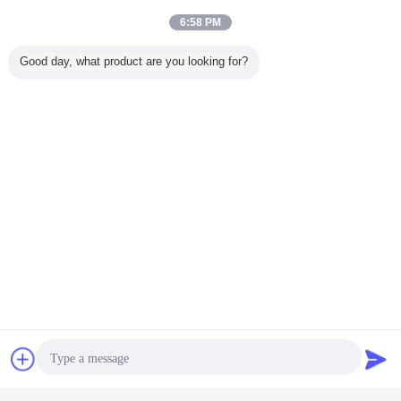
6:58 PM
Good day, what product are you looking for?
Wasserbehandlungsbehälter
Umbauten:
,
Abwasseraufbereitungsbehälter
,
Abwasserbehandlungsdigestor
Erhalten Sie den besten Preis für
Plaudern
Referenzen