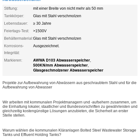
Stiftung:
mit einer Breite von nicht mehr als 50 mm
Tankkörper:
Glas mit Stahl verschmolzen
Lebensdauer:
≥ 30 Jahre
Feiertags-Test:
>1500V
Behältermaterial:
Glas mit Stahl verschmolzen
Korrosions-
Ausgezeichnet.
Integrität:
AWWA D103 Abwasserspeicher
Markieren:
,
500KN/mm Abwasserspeicher
,
Glasgeschmolzener Abwasserspeicher
Projekte zur Aufbewahrung von Abwässern aus geschraubtem Stahl und für die
Aufbewahrung von Abwasser
Wir arbeiten mit kommunalen Projektmanagern und -aufsehern zusammen, um
die Einhaltung lokaler, staatlicher und Bundesvorschriften zu gewährleisten und
gleichzeitig kostengünstige Lösungen anzubieten, die Sicherheit an erster
Stelle stellen.
Warum wählen die kommunalen Kläranlagen Bolted Steel Wastewater Storage
Tanks und Effluent Holding Tanks?