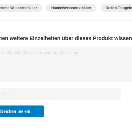
tische Wasserbehälter
Handelswasserbehälter
Örtlich Festge
en weitere Einzelheiten über dieses Produkt wissen
en Sie bitte Ihre Untersuchungsdetails ein.
Reichen Sie ein