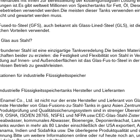
narbeit mit Ihnen zur Bereitstellung der kostengünstigsten Lösung ein
ngen ist.Es gibt weltweit Millionen von Speichertanks für Fett, Öl, Diese
iebetrieben verwendet werden.Die meisten dieser Tanks verwenden ein 
cht und gewartet werden muss.
used-to-Steel (GFS), auch bekannt als Glass-Lined-Steel (GLS), ist die
chen Vorteilen verwendet.
 Glas aus Stahl?
rbundener Stahl ist eine einzigartige Tankveredelung.Die beiden Mat
haften beider zu erzielen: die Festigkeit und Flexibilität von Stahl in
ung auf Innen- und Außenoberflächen ist das Glas-Fus-to-Steel in de
mlosen Betrieb zu gewährleisten.
kationen für industrielle Flüssigkeitsspeicher
ndustrielle Flüssigkeitsspeichertanks Hersteller und Lieferanten
Enamel Co., Ltd. ist nicht nur der erste Hersteller und Lieferant von 
nste Hersteller von Glas-Fusions-zu-Stahl-Tanks in ganz Asien.Zentrum
 Produktprüfung und Qualitätssicherungssystem sind in strenger Übere
9, OSHA, ISO/EN 28765, NSF61 und NFPA usw.CEC-Glas-Stahl-Zisternen
rieabwässer, kommunales Abwasser, Bioenergie, Deponienleachat, Land
anks wurden in mehr als 80 Länder einschließlich der USA exportiert, 
anama, Indien und Südafrika usw. Die überlegene Produktqualität und 
nnung.Bitte um weitere Informationen online oder ruf heute noch an, 