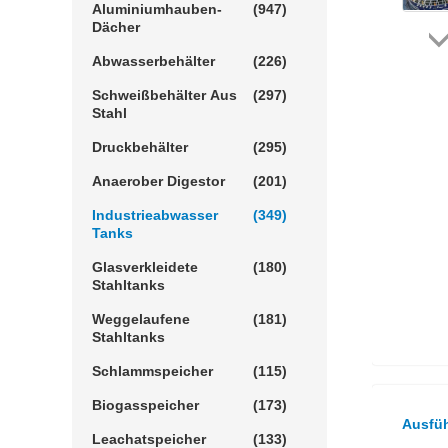
Aluminiumhauben-
(947)
Dächer
Abwasserbehälter
(226)
Schweißbehälter Aus
(297)
Stahl
Druckbehälter
(295)
Anaerober Digestor
(201)
Industrieabwasser
(349)
Tanks
Glasverkleidete
(180)
Stahltanks
Weggelaufene
(181)
Stahltanks
Schlammspeicher
(115)
Biogasspeicher
(173)
Ausfüh
Leachatspeicher
(133)