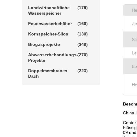
Landwirtschaftliche
(179)
He
Wasserspeicher
Feuerwasserbehälter
(166)
Ze
Kornspeicher-Silos
(130)
St
Biogasprojekte
(349)
Le
Abwasserbehandlungs-
(270)
Projekte
Be
Doppelmembranes
(223)
Dach
He
Beschr
China I
Center 
Flüssig
09 und