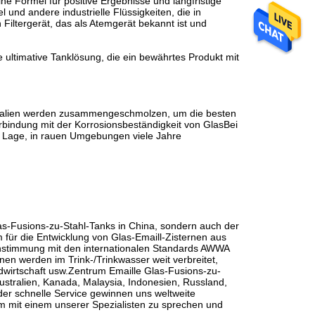
e Formel für positive Ergebnisse und langfristige
l und andere industrielle Flüssigkeiten, die in
Filtergerät, das als Atemgerät bekannt ist und
 ultimative Tanklösung, die ein bewährtes Produkt mit
erialien werden zusammengeschmolzen, um die besten
 Verbindung mit der Korrosionsbeständigkeit von GlasBei
r Lage, in rauen Umgebungen viele Jahre
Glas-Fusions-zu-Stahl-Tanks in China, sondern auch der
 für die Entwicklung von Glas-Emaill-Zisternen aus
instimmung mit den internationalen Standards AWWA
 werden im Trink-/Trinkwasser weit verbreitet,
wirtschaft usw.Zentrum Emaille Glas-Fusions-zu-
Australien, Kanada, Malaysia, Indonesien, Russland,
der schnelle Service gewinnen uns weltweite
um mit einem unserer Spezialisten zu sprechen und