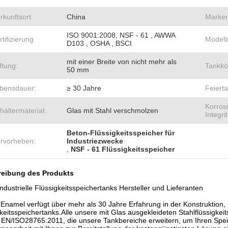
rkunftsort
China
Marke
ISO 9001:2008, NSF - 61 , AWWA
rtifizierung
Model
D103 , OSHA , BSCI
mit einer Breite von nicht mehr als
iftung:
Tankkö
50 mm
bensdauer:
≥ 30 Jahre
Feierta
Korros
hältermaterial:
Glas mit Stahl verschmolzen
Integrit
Beton-Flüssigkeitsspeicher für
rvorheben:
Industriezwecke
,
NSF - 61 Flüssigkeitsspeicher
eibung des Produkts
ndustrielle Flüssigkeitsspeichertanks Hersteller und Lieferanten
Enamel verfügt über mehr als 30 Jahre Erfahrung in der Konstruktion, H
keitsspeichertanks.Alle unsere mit Glas ausgekleideten Stahlflüssigk
 EN/ISO28765:2011, die unsere Tankbereiche erweitern, um Ihren Spei