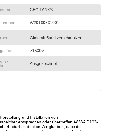
nname
CEC TANKS
lnummer
W20160831001
rper:
Glas mit Stahl verschmolzen
gs-Test:
>1500V
ions-
Ausgezeichnet.
ät:
erstellung und Installation von
eitsspeicher entsprechen oder übertreffen AWWA D103-
cherbedarf zu decken.Wir glauben, dass die