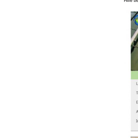
Hilfe b
H