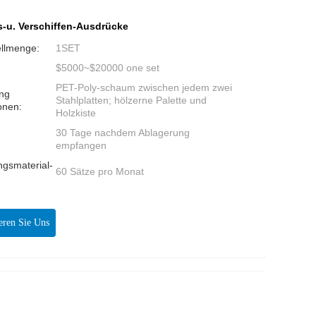
-u. Verschiffen-Ausdrücke
ellmenge:
1SET
$5000~$20000 one set
PET-Poly-schaum zwischen jedem zwei
ng
Stahlplatten; hölzerne Palette und
onen:
Holzkiste
30 Tage nachdem Ablagerung
:
empfangen
ngsmaterial-
60 Sätze pro Monat
:
eren Sie Uns
Jetzt