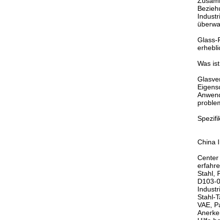
Zusamme
Beziehu
Industr
überwa
Glass-F
erhebli
Was ist
Glasve
Eigensc
Anwend
proble
Spezifi
China I
Center 
erfahre
Stahl,
D103-0
Indust
Stahl-T
VAE, P
Anerke