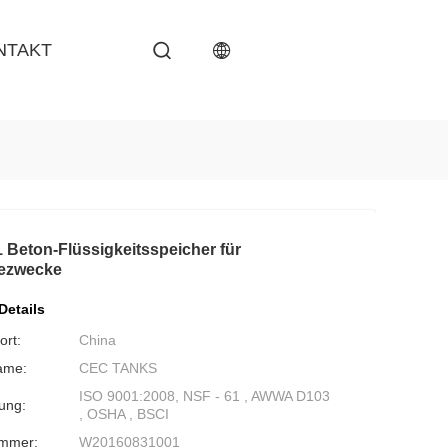
NTAKT
1 Beton-Flüssigkeitsspeicher für
iezwecke
Details
ort:
China
ame:
CEC TANKS
ISO 9001:2008, NSF - 61 , AWWA D103
rung:
, OSHA , BSCI
ummer:
W20160831001