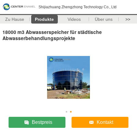
Shijiazhuang Zhengzhong Technology Co., Ltd
Zu Hause
Produkte
Videos
Über uns
>>
18000 m3 Abwasserspeicher für städtische
Abwasserbehandlungsprojekte
Bestpreis
Kontakt