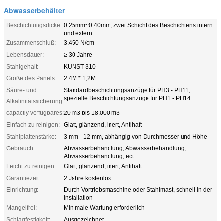
Abwasserbehälter
Beschichtungsdicke:
0.25mm~0.40mm, zwei Schicht des Beschichtens intern
und extern
Zusammenschluß:
3.450 N/cm
Lebensdauer:
≥ 30 Jahre
Stahlgehalt:
KUNST 310
Größe des Panels:
2.4M * 1,2M
Säure- und
Standardbeschichtungsanzüge für PH3 - PH11,
spezielle Beschichtungsanzüge für PH1 - PH14
Alkalinitätssicherung:
capactiy verfügbares:
20 m3 bis 18.000 m3
Einfach zu reinigen:
Glatt, glänzend, inert, Antihaft
Stahlplattenstärke:
3 mm - 12 mm, abhängig von Durchmesser und Höhe
Gebrauch:
Abwasserbehandlung, Abwasserbehandlung,
Abwasserbehandlung, ect.
Leicht zu reinigen:
Glatt, glänzend, inert, Antihaft
Garantiezeit:
2 Jahre kostenlos
Einrichtung:
Durch Vortriebsmaschine oder Stahlmast, schnell in der
Installation
Mangelfrei:
Minimale Wartung erforderlich
Schlagfestigkeit:
Ausgezeichnet.