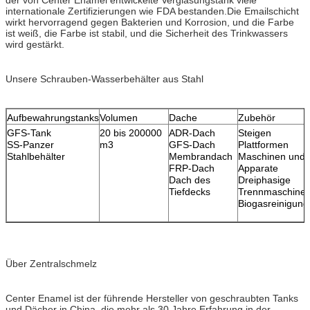
internationale Zertifizierungen wie FDA bestanden.Die Emailschicht
wirkt hervorragend gegen Bakterien und Korrosion, und die Farbe
ist weiß, die Farbe ist stabil, und die Sicherheit des Trinkwassers
wird gestärkt.
Unsere Schrauben-Wasserbehälter aus Stahl
Aufbewahrungstanks
Volumen
Dache
Zubehör
GFS-Tank
20 bis 200000
ADR-Dach
Steigen
SS-Panzer
m3
GFS-Dach
Plattformen
Stahlbehälter
Membrandach
Maschinen und
FRP-Dach
Apparate
Dach des
Dreiphasige
Tiefdecks
Trennmaschine
Biogasreinigun
Über Zentralschmelz
Center Enamel ist der führende Hersteller von geschraubten Tanks
und Dächer in China, die mehr als 30 Jahre Erfahrung in der