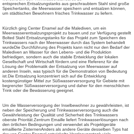
entsprechen.Entsalzungstanks aus geschraubtem Stahl sind große
Speichertanks, die Meerwasser speichern und entsalzen können,
um städtischen Bewohnern frisches Trinkwasser zu liefern.
Kürzlich ging Center Enamel auf die Malediven, um ein
Meerwasserentsalzungsprojekt zu bauen.und zur Verfügung gestellt
Bolted Stahl Entsalzungstanks für das Projekt zum Speichern des
Trinkwassers nach der Meerwasser durch das System behandelt
wurdeDie Durchführung des Projekts kann nicht nur den Bedarf der
Malediven an Wasser für den Lebens- und die Produktion
befriedigen, sondern auch die stabile Entwicklung der lokalen
Gesellschaft und Wirtschaft fördern.und eine Referenz für die
Lösung der Problematik der Entsalzung von Meerwasser auf
anderen Inseln, was typisch für die Demonstration von Bedeutung
ist.Die Entsalzung konzentriert sich auf die Entwicklung
kostengünstiger Mittel zur Süßwasserversorgung für Gebiete mit
begrenzter Süßwasserversorgung und daher für den menschlichen
Trink oder die Bewässerung geeignet.
Um die Wasserversorgung der Inselbewohner zu gewährleisten, ist
neben der Speicherung und Trinkwasserversorgung auch die
Gewährleistung der Qualität und Sicherheit des Trinkwassers
oberste Priorität.Zentrum Emaille liefert Trinkwasserlösungen nach
den örtlichen Bedingungen und verwendet als Projektgeräte
emaillierte ZisternenAnders als andere Geräte desselben Typs hat
der von Center Enamel entwickelte Verglasungstank viele