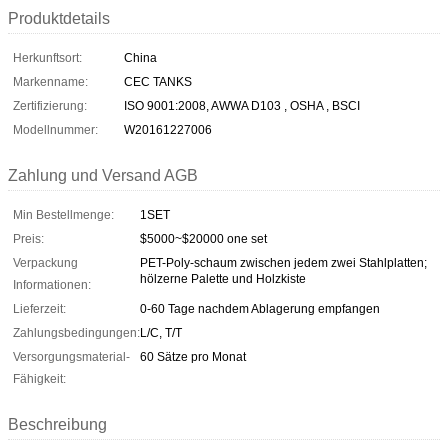
Produktdetails
Herkunftsort:
China
Markenname:
CEC TANKS
Zertifizierung:
ISO 9001:2008, AWWA D103 , OSHA , BSCI
Modellnummer:
W20161227006
Zahlung und Versand AGB
Min Bestellmenge:
1SET
Preis:
$5000~$20000 one set
Verpackung
PET-Poly-schaum zwischen jedem zwei Stahlplatten;
hölzerne Palette und Holzkiste
Informationen:
Lieferzeit:
0-60 Tage nachdem Ablagerung empfangen
Zahlungsbedingungen:
L/C, T/T
Versorgungsmaterial-
60 Sätze pro Monat
Fähigkeit:
Beschreibung