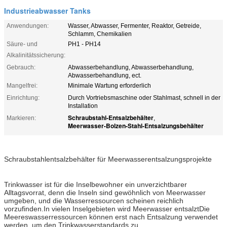
Industrieabwasser Tanks
Anwendungen:
Wasser, Abwasser, Fermenter, Reaktor, Getreide,
Schlamm, Chemikalien
Säure- und
PH1 - PH14
Alkalinitätssicherung:
Gebrauch:
Abwasserbehandlung, Abwasserbehandlung,
Abwasserbehandlung, ect.
Mangelfrei:
Minimale Wartung erforderlich
Einrichtung:
Durch Vortriebsmaschine oder Stahlmast, schnell in der
Installation
Schraubstahl-Entsalzbehälter
Markieren:
,
Meerwasser-Bolzen-Stahl-Entsalzungsbehälter
Schraubstahlentsalzbehälter für Meerwasserentsalzungsprojekte
Trinkwasser ist für die Inselbewohner ein unverzichtbarer
Alltagsvorrat, denn die Inseln sind gewöhnlich von Meerwasser
umgeben, und die Wasserressourcen scheinen reichlich
vorzufinden.In vielen Inselgebieten wird Meerwasser entsalztDie
Meereswasserressourcen können erst nach Entsalzung verwendet
werden, um den Trinkwasserstandards zu