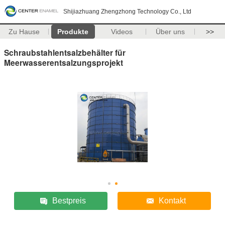
Shijiazhuang Zhengzhong Technology Co., Ltd
Zu Hause
Produkte
Videos
Über uns
>>
Schraubstahlentsalzbehälter für
Meerwasserentsalzungsprojekt
Bestpreis
Kontakt