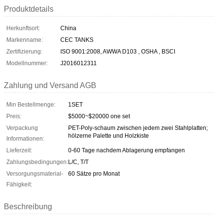
Produktdetails
Herkunftsort:
China
Markenname:
CEC TANKS
Zertifizierung:
ISO 9001:2008, AWWA D103 , OSHA , BSCI
Modellnummer:
J2016012311
Zahlung und Versand AGB
Min Bestellmenge:
1SET
Preis:
$5000~$20000 one set
Verpackung
PET-Poly-schaum zwischen jedem zwei Stahlplatten;
hölzerne Palette und Holzkiste
Informationen:
Lieferzeit:
0-60 Tage nachdem Ablagerung empfangen
Zahlungsbedingungen:
L/C, T/T
Versorgungsmaterial-
60 Sätze pro Monat
Fähigkeit:
Beschreibung