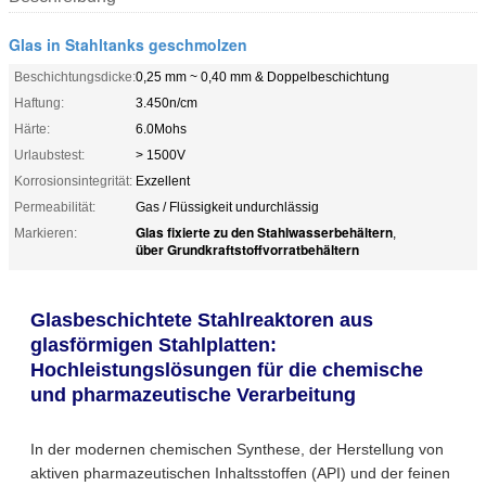
Glas in Stahltanks geschmolzen
Beschichtungsdicke:
0,25 mm ~ 0,40 mm & Doppelbeschichtung
Haftung:
3.450n/cm
Härte:
6.0Mohs
Urlaubstest:
> 1500V
Korrosionsintegrität:
Exzellent
Permeabilität:
Gas / Flüssigkeit undurchlässig
Glas fixierte zu den Stahlwasserbehältern
Markieren:
,
über Grundkraftstoffvorratbehältern
Glasbeschichtete Stahlreaktoren aus
glasförmigen Stahlplatten:
Hochleistungslösungen für die chemische
und pharmazeutische Verarbeitung
In der modernen chemischen Synthese, der Herstellung von
aktiven pharmazeutischen Inhaltsstoffen (API) und der feinen