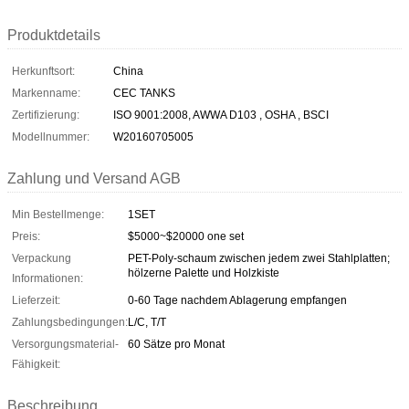
Produktdetails
Herkunftsort:
China
Markenname:
CEC TANKS
Zertifizierung:
ISO 9001:2008, AWWA D103 , OSHA , BSCI
Modellnummer:
W20160705005
Zahlung und Versand AGB
Min Bestellmenge:
1SET
Preis:
$5000~$20000 one set
Verpackung
PET-Poly-schaum zwischen jedem zwei Stahlplatten;
hölzerne Palette und Holzkiste
Informationen:
Lieferzeit:
0-60 Tage nachdem Ablagerung empfangen
Zahlungsbedingungen:
L/C, T/T
Versorgungsmaterial-
60 Sätze pro Monat
Fähigkeit:
Beschreibung