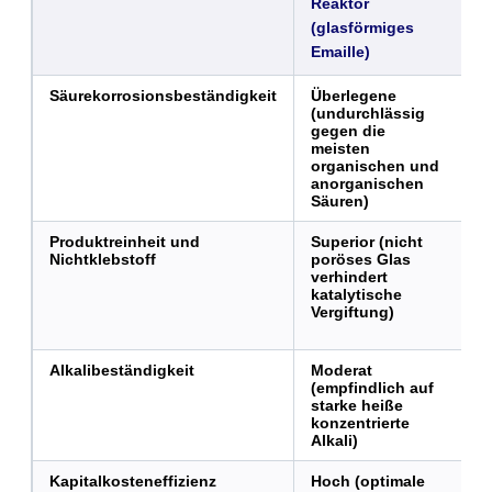
Reaktor
E
(glasförmiges
(
Emaille)
Säurekorrosionsbeständigkeit
Überlegene
M
(undurchlässig
(
gegen die
S
meisten
d
organischen und
C
anorganischen
s
Säuren)
S
Produktreinheit und
Superior (nicht
M
Nichtklebstoff
poröses Glas
(
verhindert
M
katalytische
u
Vergiftung)
M
a
Alkalibeständigkeit
Moderat
D
(empfindlich auf
starke heiße
konzentrierte
Alkali)
Kapitalkosteneffizienz
Hoch (optimale
M