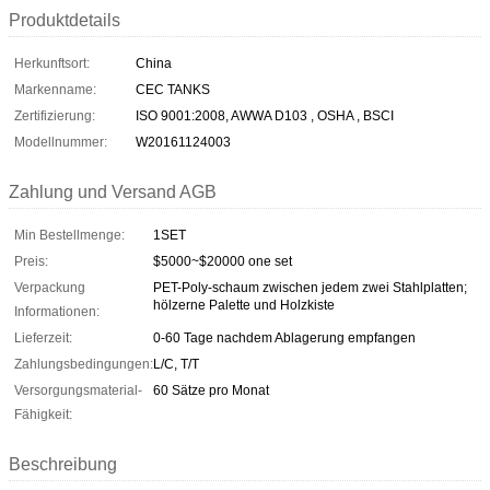
Produktdetails
Herkunftsort:
China
Markenname:
CEC TANKS
Zertifizierung:
ISO 9001:2008, AWWA D103 , OSHA , BSCI
Modellnummer:
W20161124003
Zahlung und Versand AGB
Min Bestellmenge:
1SET
Preis:
$5000~$20000 one set
Verpackung
PET-Poly-schaum zwischen jedem zwei Stahlplatten;
hölzerne Palette und Holzkiste
Informationen:
Lieferzeit:
0-60 Tage nachdem Ablagerung empfangen
Zahlungsbedingungen:
L/C, T/T
Versorgungsmaterial-
60 Sätze pro Monat
Fähigkeit:
Beschreibung