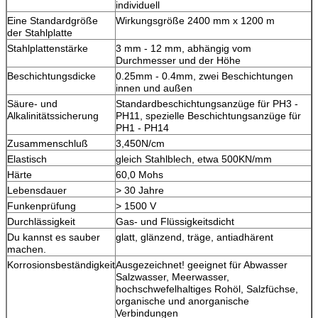
individuell
Eine Standardgröße
Wirkungsgröße 2400 mm x 1200 m
der Stahlplatte
Stahlplattenstärke
3 mm - 12 mm, abhängig vom
Durchmesser und der Höhe
Beschichtungsdicke
0.25mm - 0.4mm, zwei Beschichtungen
innen und außen
Säure- und
Standardbeschichtungsanzüge für PH3 -
Alkalinitätssicherung
PH11, spezielle Beschichtungsanzüge für
PH1 - PH14
Zusammenschluß
3,450N/cm
Elastisch
gleich Stahlblech, etwa 500KN/mm
Härte
60,0 Mohs
Lebensdauer
> 30 Jahre
Funkenprüfung
> 1500 V
Durchlässigkeit
Gas- und Flüssigkeitsdicht
Du kannst es sauber
glatt, glänzend, träge, antiadhärent
machen.
Korrosionsbeständigkeit
Ausgezeichnet! geeignet für Abwasser
Salzwasser, Meerwasser,
hochschwefelhaltiges Rohöl, Salzfüchse,
organische und anorganische
Verbindungen