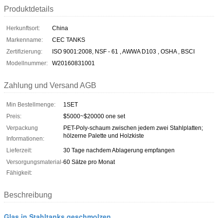
Produktdetails
Herkunftsort:
China
Markenname:
CEC TANKS
Zertifizierung:
ISO 9001:2008, NSF - 61 , AWWA D103 , OSHA , BSCI
Modellnummer:
W20160831001
Zahlung und Versand AGB
Min Bestellmenge:
1SET
Preis:
$5000~$20000 one set
Verpackung
PET-Poly-schaum zwischen jedem zwei Stahlplatten;
hölzerne Palette und Holzkiste
Informationen:
Lieferzeit:
30 Tage nachdem Ablagerung empfangen
Versorgungsmaterial-
60 Sätze pro Monat
Fähigkeit:
Beschreibung
Glas in Stahltanks geschmolzen