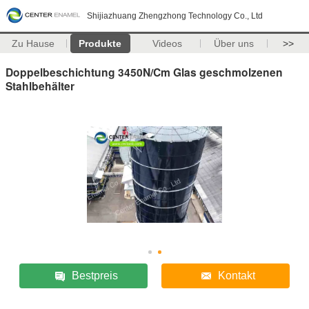
Shijiazhuang Zhengzhong Technology Co., Ltd
Zu Hause
Produkte
Videos
Über uns
>>
Doppelbeschichtung 3450N/Cm Glas geschmolzenen
Stahlbehälter
Bestpreis
Kontakt