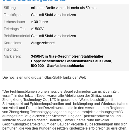
Stiftung:
mit einer Breite von nicht mehr als 50 mm
Tankkörper:
Glas mit Stahl verschmolzen
Lebensdauer:
≥ 30 Jahre
Feiertags-Test:
>1500V
Behältermaterial:
Glas mit Stahl verschmolzen
Korrosions-
Ausgezeichnet.
Integrität:
3450N/cm Glas-Geschmolzen Stahlbehälter
Markieren:
,
Doppelbeschichtete Glasfusionstanks aus Stahl
,
ISO 9001 Glasfusionsstahltanks
Die höchsten und größten Glas-Stahl-Tanks der Welt
"Die Frühlingsblumen blühen neu, die Segel schmieden zur richtigen Zeit
voran". In den letzten Tagen waren alle Abteilungen der Shijiazhuang
Zhongzhong Technology Co., LTD in geordneter Weise beschäftigt,mit
Schwerpunkt auf Epidemienprävention und -bekämpfung und Wiederaufnahme
von Arbeit und ProduktionDerzeit werden die in den verschiedenen Regionen
von Zhongzhong Technology gelegenen Ingenieurprojekte ordnungsgemäß
durchgeführt.Bei gleichzeitiger Sicherstellung der Epidemieprävention und -
kontrolle sowie des sicheren Bauens, Center Enamel wird mit voller
Geschwindigkeit arbeiten, um den Bau der Projekte zu beschleunigen und sich
bemühen, die von den Kunden gesetzten Knotenziele erfolgreich zu erreichen.