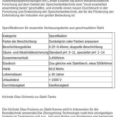
Aufbereitungseinrichtungen ein.Center Enamel hat durch wissenschaftliche
Forschung auf dem Gebiet der Speichertanktechnik zwei "most enamelled
assembling tanks" geschaffen, und erzielte einen neuen Durchbruch in der
Forschung und Entwicklung der Speichertanktechnik, die für die Förderung der
Entwicklung der Industrie von großer Bedeutung ist.
Spezifikationen für anaerobe Verdauungstanks aus geschraubtem Stahl
Kategorie
Spezifikation
Farbe der Beschichtung
Dunkelgrün oder Farben anpassen
Beschichtungsdicke
0.25~0.40mm, doppelte Beschichtung
Säure- und Alkalinitätssicherung
Standard pH: 3~11, spezieller pH: 1~14
Zusammenschluß
3,450N/cm
Elastisch
Das gleiche wie Stahlblech, etwa 500kN/mm
Härte
60,0 Mohs
Lebensdauer
≥ 30 Jahre
Urlaubstest
> 1500 V
Durchlässigkeit
Gasflüssigkeit
höchste Glas-Schmelz-zu-Stahl-Tanks
Die höchste Glas-Fusions-zu-Stahl-Kanne wird in Indonesien für die
Brandtechnik verwendet.Die Zhongzhong-Technologie nutzt ihre einzigartigen
Vorteile im Tankdesign voll aus., löst eine Reihe von Problemen wie begrenzte