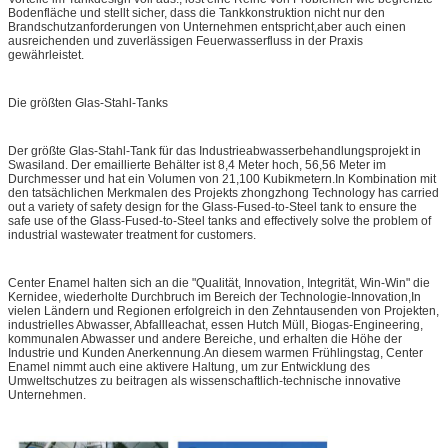
Bodenfläche und stellt sicher, dass die Tankkonstruktion nicht nur den
Brandschutzanforderungen von Unternehmen entspricht,aber auch einen
ausreichenden und zuverlässigen Feuerwasserfluss in der Praxis
gewährleistet.
Die größten Glas-Stahl-Tanks
Der größte Glas-Stahl-Tank für das Industrieabwasserbehandlungsprojekt in
Swasiland. Der emaillierte Behälter ist 8,4 Meter hoch, 56,56 Meter im
Durchmesser und hat ein Volumen von 21,100 Kubikmetern.In Kombination mit
den tatsächlichen Merkmalen des Projekts zhongzhong Technology has carried
out a variety of safety design for the Glass-Fused-to-Steel tank to ensure the
safe use of the Glass-Fused-to-Steel tanks and effectively solve the problem of
industrial wastewater treatment for customers.
Center Enamel halten sich an die "Qualität, Innovation, Integrität, Win-Win" die
Kernidee, wiederholte Durchbruch im Bereich der Technologie-Innovation,In
vielen Ländern und Regionen erfolgreich in den Zehntausenden von Projekten,
industrielles Abwasser, Abfallleachat, essen Hutch Müll, Biogas-Engineering,
kommunalen Abwasser und andere Bereiche, und erhalten die Höhe der
Industrie und Kunden Anerkennung.An diesem warmen Frühlingstag, Center
Enamel nimmt auch eine aktivere Haltung, um zur Entwicklung des
Umweltschutzes zu beitragen als wissenschaftlich-technische innovative
Unternehmen.