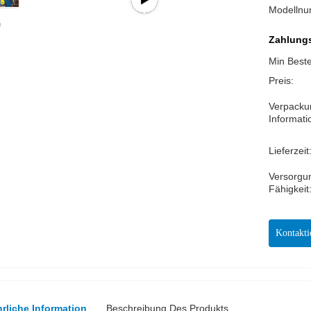
Modelln
Zahlungs
Min Best
Preis:
Verpacku
Informati
Lieferzeit
Versorgu
Fähigkeit
Kontakti
rliche Information
Beschreibung Des Produkts