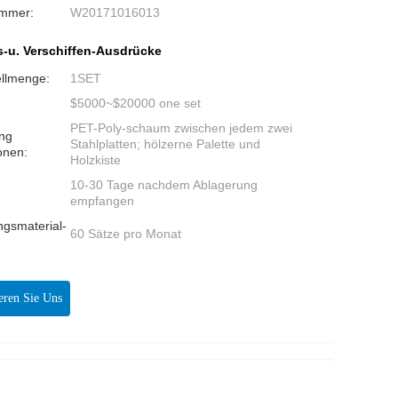
ummer:
W20171016013
-u. Verschiffen-Ausdrücke
ellmenge:
1SET
$5000~$20000 one set
PET-Poly-schaum zwischen jedem zwei
ng
Stahlplatten; hölzerne Palette und
onen:
Holzkiste
10-30 Tage nachdem Ablagerung
:
empfangen
ngsmaterial-
60 Sätze pro Monat
:
eren Sie Uns
Jetzt