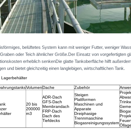
eisförmiges, belüftetes System kann mit weniger Futter, weniger Wa
n Graben oder Teich ähnlicher Größe.Der Einsatz von vorgefertigten g
lationskosten erheblich senkenDie glatte Tankoberfläche hilft außer
gen und bietet gleichzeitig einen langlebigen, wirtschaftlichen Tank.
 Lagerbehälter
interlassen Sie eine Nachricht Wir rufen S
ahrungstanks
Volumen
Dache
Zubehör
Anwe
Projek
bald zurück!
Steigen
ADR-Dach
Abwas
Plattformen
GFS-Dach
Trink
ank
20 bis
Maschinen und
Membrandach
Gemei
nzer
200000
Apparate
FRP-Dach
Bioga
ehälter
m3
Dreiphasige
Dach des
Proje
Trennmaschine
Tiefdecks
Feuer
Biogasreinigungssystem
Öllage