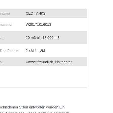
nname
CEC TANKS
lnummer
W20171016013
ät:
20 m3 bis 18.000 m3
Des Panels:
2.4M * 1,2M
l:
Umweltfreundlich, Haltbarkeit
rschiedenen Stilen entworfen wurden.Ein