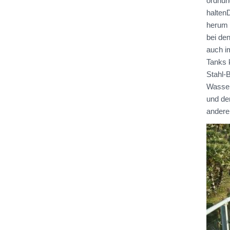
ordnun
halten
herum w
bei den
auch i
Tanks 
Stahl-
Wasser
und de
andere