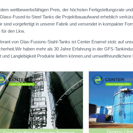
dem wettbewerbsfähigen Preis, der höchsten Fertigstellungsrate un
 Glass-Fused-to-Steel Tanks die Projektbauaufwand erheblich verkürz
r sind vorgefertigt in unserer Fabrik und versendet in kompakter Fo
 für den Lkw.
ferant von Glas-Fusions-Stahl-Tanks ist Center Enamel stolz auf unse
Reichen Sie ein
cherheit.Wir haben mehr als 30 Jahre Erfahrung in der GFS-Tankindus
ät und Langlebigkeit Produkte liefern können.und umweltfreundlichere