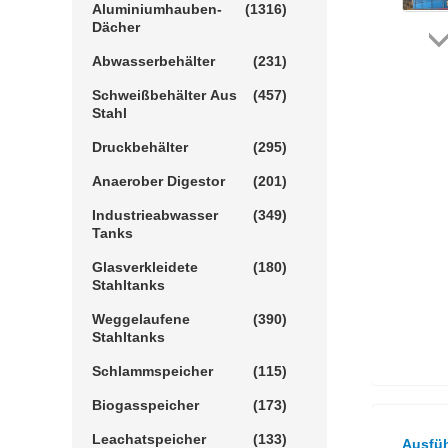
Aluminiumhauben-
(1316)
Dächer
Abwasserbehälter
(231)
Schweißbehälter Aus
(457)
Stahl
Druckbehälter
(295)
Anaerober Digestor
(201)
Industrieabwasser
(349)
Tanks
Glasverkleidete
(180)
Stahltanks
Weggelaufene
(390)
Stahltanks
Schlammspeicher
(115)
Biogasspeicher
(173)
Leachatspeicher
(133)
Ausfüh