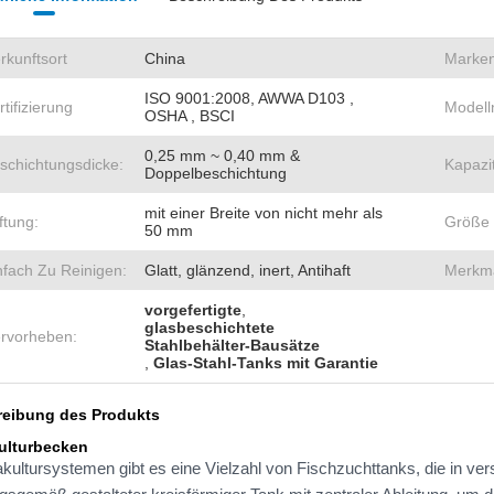
rkunftsort
China
Marke
ISO 9001:2008, AWWA D103 ,
rtifizierung
Model
OSHA , BSCI
0,25 mm ~ 0,40 mm &
schichtungsdicke:
Kapazit
Doppelbeschichtung
mit einer Breite von nicht mehr als
iftung:
Größe 
50 mm
nfach Zu Reinigen:
Glatt, glänzend, inert, Antihaft
Merkma
vorgefertigte
,
glasbeschichtete
rvorheben:
Stahlbehälter-Bausätze
,
Glas-Stahl-Tanks mit Garantie
eibung des Produkts
ulturbecken
akultursystemen gibt es eine Vielzahl von Fischzuchttanks, die in ve