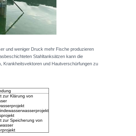
sser und weniger Druck mehr Fische produzieren
lasbeschichteten Stahltanksätzen kann die
dem, Krankheitsvektoren und Hautverschürfungen zu
ie
ndung
t zur Klärung von
ser
wasserprojekt
ndewasserwasserprojekt
sprojekt
kt zur Speicherung von
wasser
rprojekt