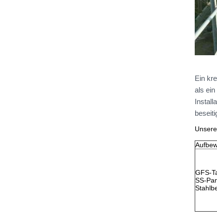
Ein kr
als ei
Instal
beseiti
Unsere
H
Aufbew
GFS-T
SS-Pa
Stahlb