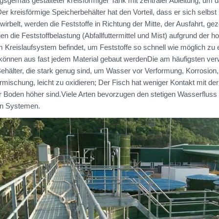
gsgemäß gestalteter kreisförmiger Tank mit zentraler Ableitung, um
Der kreisförmige Speicherbehälter hat den Vorteil, dass er sich sel
irbelt, werden die Feststoffe in Richtung der Mitte, der Ausfahrt, ge
en die Feststoffbelastung (Abfallfuttermittel und Mist) aufgrund der
m Kreislaufsystem befindet, um Feststoffe so schnell wie möglich zu
können aus fast jedem Material gebaut werdenDie am häufigsten ve
Behälter, die stark genug sind, um Wasser vor Verformung, Korrosion, 
mischung, leicht zu oxidieren; Der Fisch hat weniger Kontakt mit d
r Boden höher sind.Viele Arten bevorzugen den stetigen Wasserfluss
n Systemen.