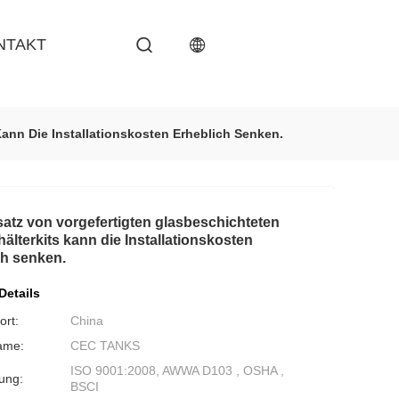
NTAKT
Kann Die Installationskosten Erheblich Senken.
satz von vorgefertigten glasbeschichteten
älterkits kann die Installationskosten
ch senken.
Details
ort:
China
ame:
CEC TANKS
ISO 9001:2008, AWWA D103 , OSHA ,
rung:
BSCI