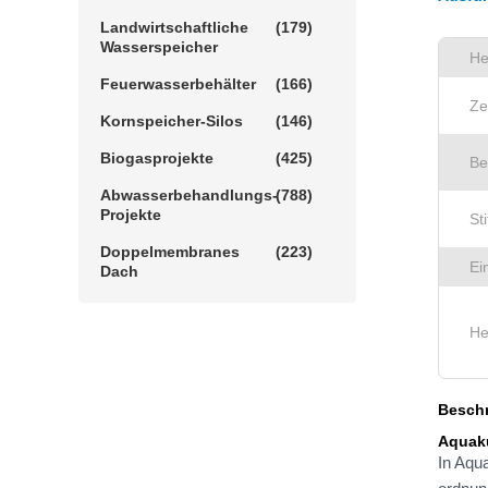
Landwirtschaftliche
(179)
Wasserspeicher
He
Feuerwasserbehälter
(166)
Ze
Kornspeicher-Silos
(146)
Biogasprojekte
(425)
Be
Abwasserbehandlungs-
(788)
Projekte
St
Doppelmembranes
(223)
Ei
Dach
He
Beschr
Aquak
In Aqu