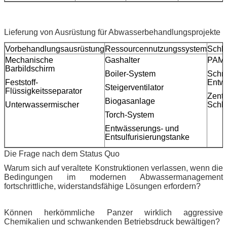
Lieferung von Ausrüstung für Abwasserbehandlungsprojekte
Vorbehandlungsausrüstung
Ressourcennutzungssystem
Schl
Mechanische
Gashalter
PAM-I
Barbildschirm
Boiler-System
Schr
Feststoff-
Entw
Steigerventilator
Flüssigkeitsseparator
Zentr
Biogasanlage
Unterwassermischer
Schl
Torch-System
Entwässerungs- und
Entsulfurisierungstanke
Die Frage nach dem Status Quo
Warum sich auf veraltete Konstruktionen verlassen, wenn die
Bedingungen im modernen Abwassermanagement
fortschrittliche, widerstandsfähige Lösungen erfordern?
Können herkömmliche Panzer wirklich aggressive
Chemikalien und schwankenden Betriebsdruck bewältigen?