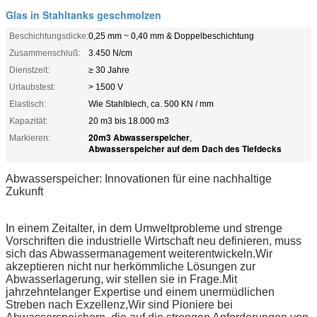
Glas in Stahltanks geschmolzen
Beschichtungsdicke:
0,25 mm ~ 0,40 mm & Doppelbeschichtung
Zusammenschluß:
3.450 N/cm
Dienstzeit:
≥ 30 Jahre
Urlaubstest:
> 1500 V
Elastisch:
Wie Stahlblech, ca. 500 KN / mm
Kapazität:
20 m3 bis 18.000 m3
20m3 Abwasserspeicher
Markieren:
,
Abwasserspeicher auf dem Dach des Tiefdecks
Abwasserspeicher: Innovationen für eine nachhaltige
Zukunft
In einem Zeitalter, in dem Umweltprobleme und strenge
Vorschriften die industrielle Wirtschaft neu definieren, muss
sich das Abwassermanagement weiterentwickeln.Wir
akzeptieren nicht nur herkömmliche Lösungen zur
Abwasserlagerung, wir stellen sie in Frage.Mit
jahrzehntelanger Expertise und einem unermüdlichen
Streben nach Exzellenz,Wir sind Pioniere bei