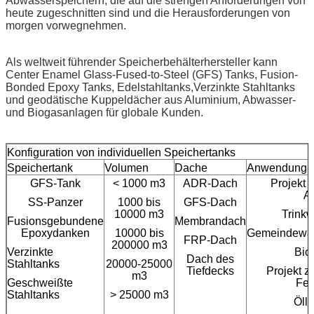
Abwasserspeichern, die auf die strengen Anforderungen von
heute zugeschnitten sind und die Herausforderungen von
morgen vorwegnehmen.
Als weltweit führender Speicherbehälterhersteller kann
Center Enamel Glass-Fused-to-Steel (GFS) Tanks, Fusion-
Bonded Epoxy Tanks, Edelstahltanks,Verzinkte Stahltanks
und geodätische Kuppeldächer aus Aluminium, Abwasser-
und Biogasanlagen für globale Kunden.
Konfiguration von individuellen Speichertanks
Speichertank
Volumen
Dache
Anwendung
GFS-Tank
< 1000 m3
ADR-Dach
Projekt 
A
SS-Panzer
1000 bis
GFS-Dach
10000 m3
Trinkw
Fusionsgebundene
Membrandach
Epoxydanken
10000 bis
Gemeindewas
FRP-Dach
200000 m3
Verzinkte
Bio
Dach des
Stahltanks
20000-25000
Tiefdecks
Projekt z
m3
Geschweißte
Feu
Stahltanks
> 25000 m3
Ölla