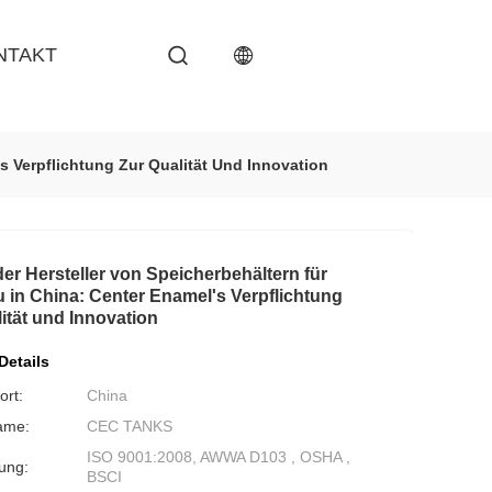
NTAKT
s Verpflichtung Zur Qualität Und Innovation
er Hersteller von Speicherbehältern für
 in China: Center Enamel's Verpflichtung
lität und Innovation
Details
ort:
China
ame:
CEC TANKS
ISO 9001:2008, AWWA D103 , OSHA ,
rung:
BSCI