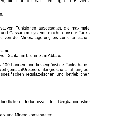
n, die eine optimale Leistung und Effizienz
n.
ativen Funktionen ausgestattet, die maximale
nt, und Gassammelsysteme machen unsere Tanks
t, von der Minerallagerung bis zur chemischen
gement.
 von Schlamm bis hin zum Abbau.
als 100 Ländern.und kostengünstige Tanks haben
tweit gemachtUnsere umfangreiche Erfahrung auf
 spezifischen regulatorischen und betrieblichen
iedlichen Bedürfnisse der Bergbauindustrie
erz und Mineralkonzentraten.