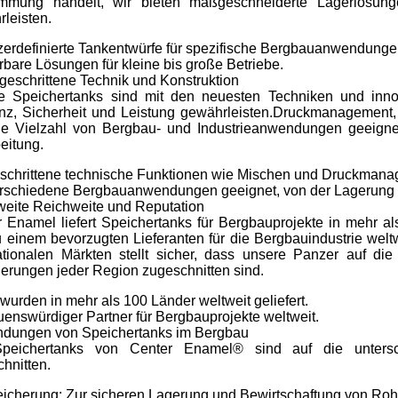
mmung handelt, wir bieten maßgeschneiderte Lagerlösunge
leisten.
erdefinierte Tankentwürfe für spezifische Bergbauanwendunge
rbare Lösungen für kleine bis große Betriebe.
tgeschrittene Technik und Konstruktion
e Speichertanks sind mit den neuesten Techniken und innov
ienz, Sicherheit und Leistung gewährleisten.Druckmanageme
ine Vielzahl von Bergbau- und Industrieanwendungen geeigne
eitung.
eschrittene technische Funktionen wie Mischen und Druckmana
erschiedene Bergbauanwendungen geeignet, von der Lagerung
eite Reichweite und Reputation
 Enamel liefert Speichertanks für Bergbauprojekte in mehr 
 einem bevorzugten Lieferanten für die Bergbauindustrie wel
ationalen Märkten stellt sicher, dass unsere Panzer auf die
erungen jeder Region zugeschnitten sind.
wurden in mehr als 100 Länder weltweit geliefert.
uenswürdiger Partner für Bergbauprojekte weltweit.
dungen von Speichertanks im Bergbau
peichertanks von Center Enamel® sind auf die untersch
hnitten.
icherung: Zur sicheren Lagerung und Bewirtschaftung von Roh