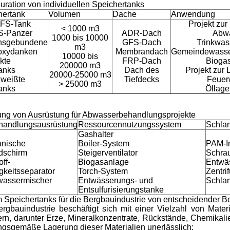
uration von individuellen Speichertanks
hertank
Volumen
Dache
Anwendung
FS-Tank
Projekt zur
< 1000 m3
S-Panzer
ADR-Dach
Abw
1000 bis 10000
nsgebundene
GFS-Dach
Trinkwas
m3
oxydanken
Membrandach
Gemeindewasse
10000 bis
kte
FRP-Dach
Biogas
200000 m3
anks
Dach des
Projekt zur
20000-25000 m3
weißte
Tiefdecks
Feuer
> 25000 m3
anks
Öllage
ung von Ausrüstung für Abwasserbehandlungsprojekte
handlungsausrüstung
Ressourcennutzungssystem
Schla
Gashalter
nische
Boiler-System
PAM-In
ldschirm
Steigerventilator
Schra
off-
Biogasanlage
Entwä
gkeitsseparator
Torch-System
Zentri
wassermischer
Entwässerungs- und
Schl
Entsulfurisierungstanke
Speichertanks für die Bergbauindustrie von entscheidender B
rgbauindustrie beschäftigt sich mit einer Vielzahl von Materi
ern, darunter Erze, Mineralkonzentrate, Rückstände, Chemika
gsgemäße Lagerung dieser Materialien unerlässlich: