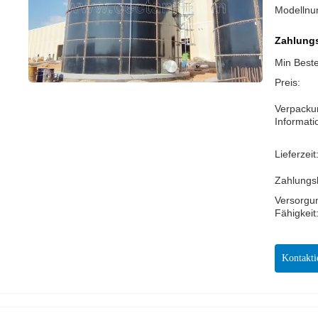
Modelln
Zahlungs
Min Best
Preis:
Verpacku
Informati
Lieferzeit
Zahlungs
Versorgu
Fähigkeit
Kontakti