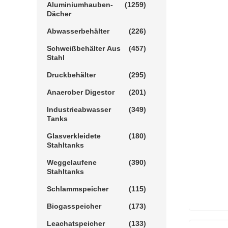
Aluminiumhauben-
(1259)
Dächer
Abwasserbehälter
(226)
Schweißbehälter Aus
(457)
Stahl
Druckbehälter
(295)
Anaerober Digestor
(201)
Industrieabwasser
(349)
Tanks
Glasverkleidete
(180)
Stahltanks
Weggelaufene
(390)
Stahltanks
Schlammspeicher
(115)
Biogasspeicher
(173)
Leachatspeicher
(133)