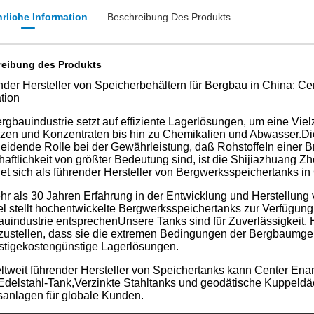
rliche Information
Beschreibung Des Produkts
eibung des Produkts
der Hersteller von Speicherbehältern für Bergbau in China: Cen
tion
rgbauindustrie setzt auf effiziente Lagerlösungen, um eine Viel
zen und Konzentraten bis hin zu Chemikalien und Abwasser.Di
eidende Rolle bei der Gewährleistung, daß RohstoffeIn einer Br
haftlichkeit von größter Bedeutung sind, ist die Shijiazhuang
et sich als führender Hersteller von Bergwerksspeichertanks in
hr als 30 Jahren Erfahrung in der Entwicklung und Herstellun
 stellt hochentwickelte Bergwerksspeichertanks zur Verfügung
uindustrie entsprechenUnsere Tanks sind für Zuverlässigkeit, H
zustellen, dass sie die extremen Bedingungen der Bergbaumge
istigekostengünstige Lagerlösungen.
ltweit führender Hersteller von Speichertanks kann Center En
Edelstahl-Tank,Verzinkte Stahltanks und geodätische Kuppeld
anlagen für globale Kunden.