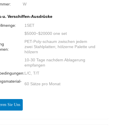
ummer:
W
-u. Verschiffen-Ausdrücke
ellmenge:
1SET
$5000~$20000 one set
PET-Poly-schaum zwischen jedem
ng
zwei Stahlplatten; hölzerne Palette und
onen:
hölzern
10-30 Tage nachdem Ablagerung
:
empfangen
bedingungen:
L/C, T/T
ngsmaterial-
60 Sätze pro Monat
:
eren Sie Uns
Jetzt