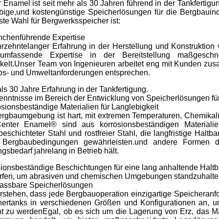
 Enamel ist seit mehr als 30 Jahren führend in der Tankfertigun
bige,und kostengünstige Speicherlösungen für die Bergbauin
ste Wahl für Bergwerksspeicher ist:
nchenführende Expertise
hrzehntelanger Erfahrung in der Herstellung und Konstruktio
umfassende Expertise in der Bereitstellung maßgeschne
kelt.Unser Team von Ingenieuren arbeitet eng mit Kunden zus
ebs- und Umweltanforderungen entsprechen.
ls 30 Jahre Erfahrung in der Tankfertigung.
nntnisse im Bereich der Entwicklung von Speicherlösungen fü
sionsbeständige Materialien für Langlebigkeit
rgbaumgebung ist hart, mit extremen Temperaturen, Chemikali
enter Enamel® sind aus korrosionsbeständigen Materialien
eschichteter Stahl und rostfreier Stahl, die langfristige Halt
 Bergbaubedingungen gewährleisten.und andere Formen d
gsbedarf jahrelang in Betrieb hält.
ionsbeständige Beschichtungen für eine lang anhaltende Haltba
rfen, um abrasiven und chemischen Umgebungen standzuhalte
passbare Speicherlösungen
rstehen, dass jede Bergbauoperation einzigartige Speicheran
hertanks in verschiedenen Größen und Konfigurationen an, 
ht zu werdenEgal, ob es sich um die Lagerung von Erz, das