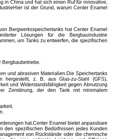
g in China und hat sich einen Ruf für innovative,
dustrieHier ist der Grund, warum Center Enamel
n von Bergwerksspeichertanks hat Center Enamel
iderter Lösungen für die Bergbauindustrie
ammen, um Tanks zu entwerfen, die spezifischen
r Bergbaubetriebe.
en und abrasiven Materialien.Die Speichertanks
 hergestellt, z. B. aus Glas-zu-Stahl (GFS),
barkeit und Widerstandsfähigkeit gegen Abnutzung
er Zerstörung, der den Tank mit minimalem
rkeit.
n.
forderungen hat.Center Enamel bietet anpassbare
um den spezifischen Bedürfnissen jedes Kunden
 Management von Rückstände oder die chemische