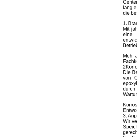
Center
langle
die be
1. Bra
Mit ja
eine 
entwic
Betri
Mehr a
Fachke
2Korro
Die Be
von C
epoxyb
durch
Wartun
Korros
Entwo
3. An
Wir ve
Speic
gerec