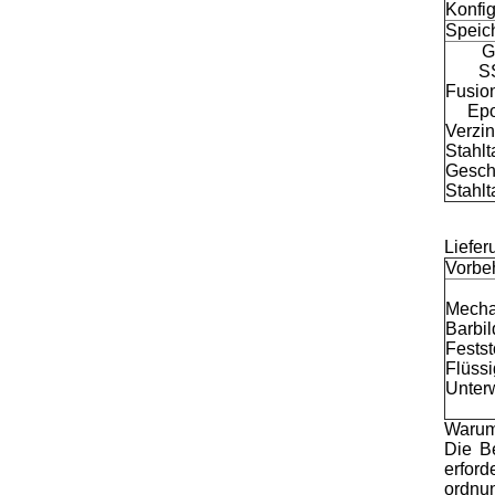
Konfig
Speic
G
S
Fusio
Ep
Verzin
Stahlt
Gesch
Stahlt
Liefer
Vorbe
Mecha
Barbi
Festst
Flüssi
Unter
Warum 
Die Be
erford
ordnun