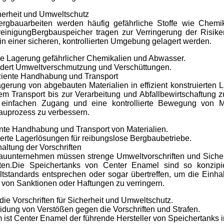
herheit und Umweltschutz
ergbauarbeiten werden häufig gefährliche Stoffe wie Chemi
einigungBergbauspeicher tragen zur Verringerung der Risiken
 in einer sicheren, kontrollierten Umgebung gelagert werden.
e Lagerung gefährlicher Chemikalien und Abwasser.
ndert Umweltverschmutzung und Verschüttungen.
iziente Handhabung und Transport
gerung von abgebauten Materialien in effizient konstruierten 
m Transport bis zur Verarbeitung und Abfallbewirtschaftung zu
 einfachen Zugang und eine kontrollierte Bewegung von Mat
auprozess zu verbessern.
ente Handhabung und Transport von Materialien.
erte Lagerlösungen für reibungslose Bergbaubetriebe.
haltung der Vorschriften
uunternehmen müssen strenge Umweltvorschriften und Sicherh
lten.Die Speichertanks von Center Enamel sind so konzipie
standards entsprechen oder sogar übertreffen, um die Einhal
 von Sanktionen oder Haftungen zu verringern.
t die Vorschriften für Sicherheit und Umweltschutz.
dung von Verstößen gegen die Vorschriften und Strafen.
ist Center Enamel der führende Hersteller von Speichertanks 