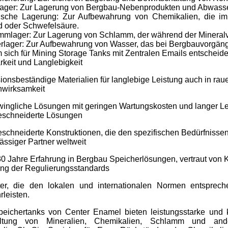
lager: Zur Lagerung von Bergbau-Nebenprodukten und Abwasse
sche Lagerung: Zur Aufbewahrung von Chemikalien, die im
d oder Schwefelsäure.
mlager: Zur Lagerung von Schlamm, der während der Mineralve
rlager: Zur Aufbewahrung von Wasser, das bei Bergbauvorgän
sich für Mining Storage Tanks mit Zentralen Emails entscheid
rkeit und Langlebigkeit
ionsbeständige Materialien für langlebige Leistung auch in 
nwirksamkeit
ingliche Lösungen mit geringen Wartungskosten und langer L
schneiderte Lösungen
chneiderte Konstruktionen, die den spezifischen Bedürfnisse
ässiger Partner weltweit
0 Jahre Erfahrung in Bergbau Speicherlösungen, vertraut von 
ung der Regulierungsstandards
ter, die den lokalen und internationalen Normen entsprec
leisten.
peichertanks von Center Enamel bieten leistungsstarke und
ltung von Mineralien, Chemikalien, Schlamm und andere