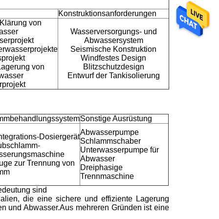
Konstruktionsanforderungen
 Klärung von
asser
Wasserversorgungs- und
serprojekt
Abwassersystem
rwasserprojekte
Seismische Konstruktion
projekt
Windfestes Design
 Lagerung von
Blitzschutzdesign
wasser
Entwurf der Tankisolierung
rprojekt
mmbehandlungssystem
Sonstige Ausrüstung
Abwasserpumpe
tegrations-Dosiergerät
Schlammschaber
ubschlamm-
Unterwasserpumpe für
sserungsmaschine
Abwasser
fuge zur Trennung von
Dreiphasige
amm
Trennmaschine
edeutung sind
alien, die eine sichere und effiziente Lagerung
lien und Abwasser.Aus mehreren Gründen ist eine