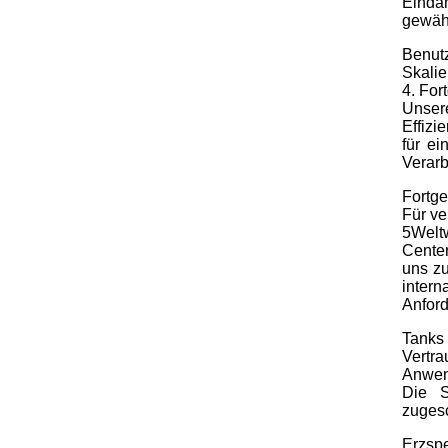
Eindä
gewähr
Benutz
Skalie
4. For
Unser
Effiz
für e
Verarb
Fortg
Für v
5Weltw
Center
uns zu
intern
Anford
Tanks 
Vertra
Anwen
Die S
zugesc
Erzspe