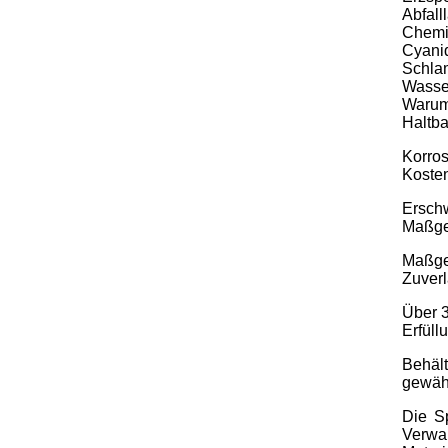
Abfall
Chemi
Cyani
Schlam
Wasse
Warum 
Haltba
Korros
Koste
Erschw
Maßge
Maßges
Zuverl
Über 3
Erfüll
Behäl
gewähr
Die S
Verwa