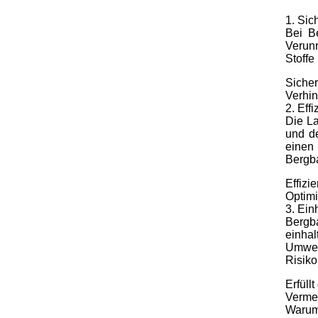
1. Sic
Bei B
Verunr
Stoffe
Sicher
Verhi
2. Eff
Die La
und de
einen
Bergb
Effizi
Optimi
3. Ein
Bergba
einha
Umwelt
Risiko
Erfüll
Vermei
Warum 