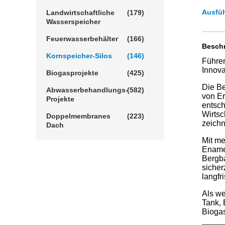
Ausfüh
Landwirtschaftliche
(179)
Wasserspeicher
Feuerwasserbehälter
(166)
Beschr
Kornspeicher-Silos
(146)
Führen
Innova
Biogasprojekte
(425)
Die Be
Abwasserbehandlungs-
(582)
von Er
Projekte
entsch
Wirtsc
Doppelmembranes
(223)
zeichn
Dach
Mit me
Enamel
Bergba
sicher
langfr
Als we
Tank, 
Biogas