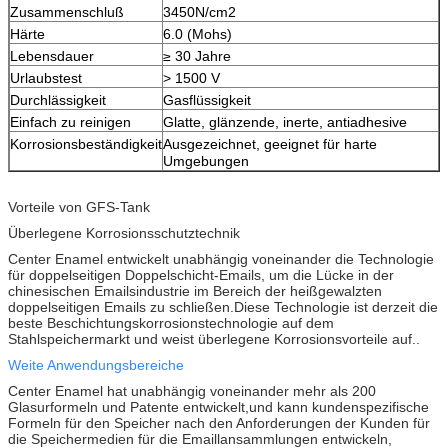
Zusammenschluß
3450N/cm2
Härte
6.0 (Mohs)
Lebensdauer
≥ 30 Jahre
Urlaubstest
> 1500 V
Durchlässigkeit
Gasflüssigkeit
Einfach zu reinigen
Glatte, glänzende, inerte, antiadhesive
Korrosionsbeständigkeit
Ausgezeichnet, geeignet für harte
Umgebungen
Vorteile von GFS-Tank
Überlegene Korrosionsschutztechnik
Center Enamel entwickelt unabhängig voneinander die Technologie
für doppelseitigen Doppelschicht-Emails, um die Lücke in der
chinesischen Emailsindustrie im Bereich der heißgewalzten
doppelseitigen Emails zu schließen.Diese Technologie ist derzeit die
beste Beschichtungskorrosionstechnologie auf dem
Stahlspeichermarkt und weist überlegene Korrosionsvorteile auf..
Weite Anwendungsbereiche
Center Enamel hat unabhängig voneinander mehr als 200
Glasurformeln und Patente entwickelt,und kann kundenspezifische
Formeln für den Speicher nach den Anforderungen der Kunden für
die Speichermedien für die Emaillansammlungen entwickeln,