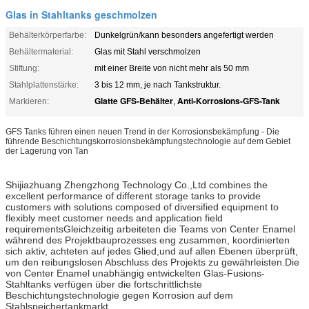
Glas in Stahltanks geschmolzen
Behälterkörperfarbe:
Dunkelgrün/kann besonders angefertigt werden
Behältermaterial:
Glas mit Stahl verschmolzen
Stiftung:
mit einer Breite von nicht mehr als 50 mm
Stahlplattenstärke:
3 bis 12 mm, je nach Tankstruktur.
Glatte GFS-Behälter
Anti-Korrosions-GFS-Tank
Markieren:
,
GFS Tanks führen einen neuen Trend in der Korrosionsbekämpfung - Die
führende Beschichtungskorrosionsbekämpfungstechnologie auf dem Gebiet
der Lagerung von Tan
Shijiazhuang Zhengzhong Technology Co.,Ltd combines the
excellent performance of different storage tanks to provide
customers with solutions composed of diversified equipment to
flexibly meet customer needs and application field
requirementsGleichzeitig arbeiteten die Teams von Center Enamel
während des Projektbauprozesses eng zusammen, koordinierten
sich aktiv, achteten auf jedes Glied,und auf allen Ebenen überprüft,
um den reibungslosen Abschluss des Projekts zu gewährleisten.Die
von Center Enamel unabhängig entwickelten Glas-Fusions-
Stahltanks verfügen über die fortschrittlichste
Beschichtungstechnologie gegen Korrosion auf dem
Stahlspeichertankmarkt.