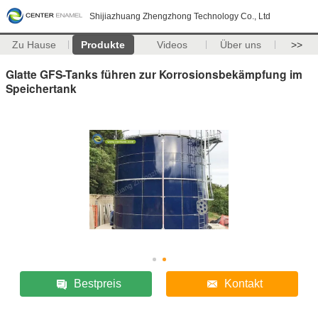
Shijiazhuang Zhengzhong Technology Co., Ltd
Zu Hause
Produkte
Videos
Über uns
>>
Glatte GFS-Tanks führen zur Korrosionsbekämpfung im
Speichertank
Bestpreis
Kontakt