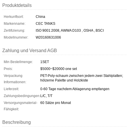
Produktdetails
Herkunftsort:
China
Markenname:
CEC TANKS
Zertifizierung:
ISO 9001:2008, AWWA D103 , OSHA , BSCI
Modellnummer:
W20160631006
Zahlung und Versand AGB
Min Bestellmenge:
1SET
Preis:
$5000~$20000 one set
Verpackung
PET-Poly-schaum zwischen jedem zwei Stahlplatten;
hölzerne Palette und Holzkiste
Informationen:
Lieferzeit:
0-60 Tage nachdem Ablagerung empfangen
Zahlungsbedingungen:
L/C, T/T
Versorgungsmaterial-
60 Sätze pro Monat
Fähigkeit:
Beschreibung