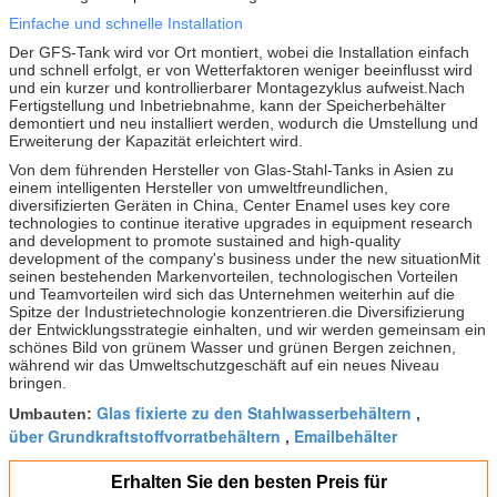
Einfache und schnelle Installation
Der GFS-Tank wird vor Ort montiert, wobei die Installation einfach
und schnell erfolgt, er von Wetterfaktoren weniger beeinflusst wird
und ein kurzer und kontrollierbarer Montagezyklus aufweist.Nach
Fertigstellung und Inbetriebnahme, kann der Speicherbehälter
demontiert und neu installiert werden, wodurch die Umstellung und
Erweiterung der Kapazität erleichtert wird.
Von dem führenden Hersteller von Glas-Stahl-Tanks in Asien zu
einem intelligenten Hersteller von umweltfreundlichen,
diversifizierten Geräten in China, Center Enamel uses key core
technologies to continue iterative upgrades in equipment research
and development to promote sustained and high-quality
development of the company's business under the new situationMit
seinen bestehenden Markenvorteilen, technologischen Vorteilen
und Teamvorteilen wird sich das Unternehmen weiterhin auf die
Spitze der Industrietechnologie konzentrieren.die Diversifizierung
der Entwicklungsstrategie einhalten, und wir werden gemeinsam ein
schönes Bild von grünem Wasser und grünen Bergen zeichnen,
während wir das Umweltschutzgeschäft auf ein neues Niveau
bringen.
Glas fixierte zu den Stahlwasserbehältern
Umbauten:
,
über Grundkraftstoffvorratbehältern
Emailbehälter
,
Erhalten Sie den besten Preis für