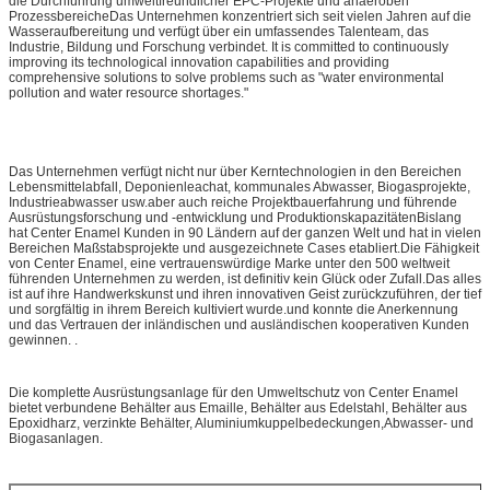
die Durchführung umweltfreundlicher EPC-Projekte und anaeroben
ProzessbereicheDas Unternehmen konzentriert sich seit vielen Jahren auf die
Wasseraufbereitung und verfügt über ein umfassendes Talenteam, das
Industrie, Bildung und Forschung verbindet. It is committed to continuously
improving its technological innovation capabilities and providing
comprehensive solutions to solve problems such as "water environmental
pollution and water resource shortages."
Das Unternehmen verfügt nicht nur über Kerntechnologien in den Bereichen
Lebensmittelabfall, Deponienleachat, kommunales Abwasser, Biogasprojekte,
Industrieabwasser usw.aber auch reiche Projektbauerfahrung und führende
Ausrüstungsforschung und -entwicklung und ProduktionskapazitätenBislang
hat Center Enamel Kunden in 90 Ländern auf der ganzen Welt und hat in vielen
Bereichen Maßstabsprojekte und ausgezeichnete Cases etabliert.Die Fähigkeit
von Center Enamel, eine vertrauenswürdige Marke unter den 500 weltweit
führenden Unternehmen zu werden, ist definitiv kein Glück oder Zufall.Das alles
ist auf ihre Handwerkskunst und ihren innovativen Geist zurückzuführen, der tief
und sorgfältig in ihrem Bereich kultiviert wurde.und konnte die Anerkennung
und das Vertrauen der inländischen und ausländischen kooperativen Kunden
gewinnen. .
Die komplette Ausrüstungsanlage für den Umweltschutz von Center Enamel
bietet verbundene Behälter aus Emaille, Behälter aus Edelstahl, Behälter aus
Epoxidharz, verzinkte Behälter, Aluminiumkuppelbedeckungen,Abwasser- und
Biogasanlagen.