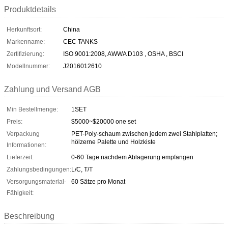
Produktdetails
Herkunftsort:
China
Markenname:
CEC TANKS
Zertifizierung:
ISO 9001:2008, AWWA D103 , OSHA , BSCI
Modellnummer:
J2016012610
Zahlung und Versand AGB
Min Bestellmenge:
1SET
Preis:
$5000~$20000 one set
Verpackung
PET-Poly-schaum zwischen jedem zwei Stahlplatten;
hölzerne Palette und Holzkiste
Informationen:
Lieferzeit:
0-60 Tage nachdem Ablagerung empfangen
Zahlungsbedingungen:
L/C, T/T
Versorgungsmaterial-
60 Sätze pro Monat
Fähigkeit:
Beschreibung