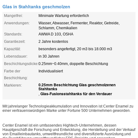
Glas in Stahltanks geschmolzen
Mangelfrei:
Minimale Wartung erforderlich
Anwendungen:
Wasser, Abwasser, Fermenter, Reaktor, Getreide,
Schlamm, Chemikalien
Standards:
AWWA D 103, OSHA
Garantiezeit:
2 Jahre kostenlos
Kapazität:
besonders angefertigt, 20 m3 bis 18.000 m3
Lebensdauer:
in 30 Jahren
Beschichtungsdicke:
0.25mm~0.40mm, doppelte Beschichtung
Farbe der
Individualisiert
Beschichtung:
0.25mm Beschichtung Glas geschmolzenen
Markieren:
Stahltanks
Glas-Fusionsstahltanks für den Verdauer
,
Mit jahrelanger Technologieakkumulation und Innovation ist Center Enamel zu
einer vertrauenswürdigen Marke unter Fortune 500 Unternehmen geworden.
Center Enamel ist ein umfassendes Hightech-Unternehmen, dessen
Hauptgeschäft die Forschung und Entwicklung, die Herstellung und der Verkauf
von Emailleinbautanks, umweltfreundliche und diversifizierte Ausrüstung,und