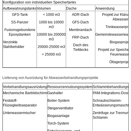
Konfiguration von individuellen Speichertanks
Aufbewahrungstanks
Volumen
Dache
Anwendung
GFS-Tank
< 1000 m3
ADR-Dach
Projekt zur Klärun
Abwasser
SS-Panzer
1000 bis 10000
GFS-Dach
m3
Trinkwasserproj
Fusionsgebundene
Membrandach
Epoxydanken
10000 bis 200000
Gemeindewasserwasse
FRP-Dach
m3
Verzinkte
Biogasprojek
Dach des
Stahlbehälter
20000-25000 m3
Tiefdecks
Projekt zur Speiche
> 25000 m3
Feuerwasser
Öllagerprojek
Lieferung von Ausrüstung für Abwasserbehandlungsprojekte
Vorbehandlungsausrüstung
Ressourcennutzungssystem
Schlammbehandlungss
Mechanische Barbildschirm
Gashalter
PAM-Integrations-Dosie
Feststoff-
Boiler-System
Schraubschlamm-
Flüssigkeitsseparator
Entwässerungsmaschin
Steigerventilator
Unterwassermischer
Zentrifuge zur Trennun
Biogasanlage
Schlamm
Torch-System
Entwässerungs- und